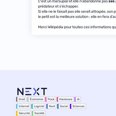
C'est un marsupial et elle n'abandonne pas
ses
prédateur et s'échapper.
Si elle ne le faisait pas elle serait attrapée, son
le petit est la meilleure solution : elle en fera d'
Merci Wikipédia pour toutes ces informations qu
Droit
Économie
Flock
Hardware
IA
Internet
Logiciel
Next
Social
Sciences
Sécurité
Société