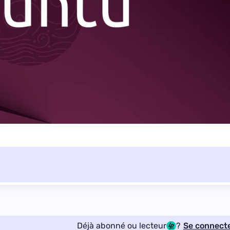
Déjà abonné ou lecteur
?
Se connect