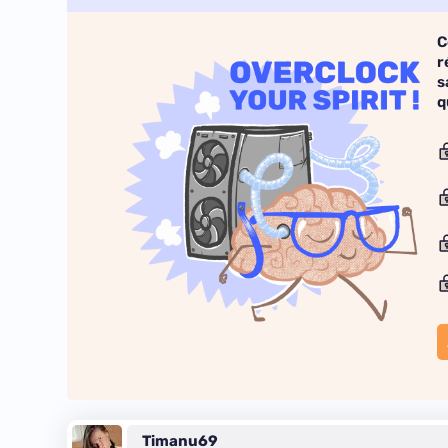
C
r
s
q
Timanu69