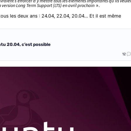
raient s’efforcer d’y mettre tous les éléments importants qu’ils veule
n version Long Term Support (LTS) en avril prochain
».
tous les deux ans : 24.04, 22.04, 20.04… Et il est même
tu 20.04, c’est possible
12