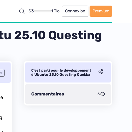
S3
1 Tio
Connexion
Premium
tu 25.10 Questing
C’est parti pour le développement
el
d’Ubuntu 25.10 Questing Quokka
Commentaires
3
ne
ng