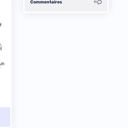
Commentaires
11
9
,
t
un
r