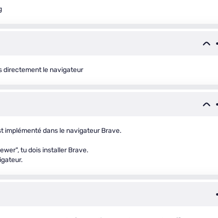
g
 directement le navigateur
st implémenté dans le navigateur Brave.
wer", tu dois installer Brave.
igateur.