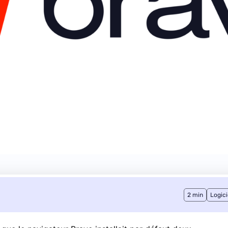
2 min
Logici