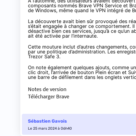
À l’automne, des utilisateurs avaient découver
composants nommés Brave VPN Service et Brave
de Windows, même quand le VPN intégré de Bra
La découverte avait bien sûr provoqué des réact
s’était engagée à changer ce comportement. Il a
désactive bien ces services, jusqu’à ce qu’un 
ait été activée par l’internaute.
Cette mouture inclut d’autres changements, comm
par une politique d’administration. Les enreg
Trezor Safe 3.
On note également quelques ajouts, comme une 
clic droit, l’arrivée de bouton Plein écran et S
une barre de défilement dans les onglets verti
Notes de version
Télécharger Brave
Sébastien Gavois
Le 25 mars 2024 à 06h40