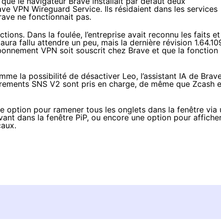
t que le navigateur Brave
installait par défaut
deux
 VPN Wireguard Service. Ils résidaient dans les services
ve ne fonctionnait pas.
ions. Dans la foulée, l’entreprise avait reconnu les faits et
ura fallu attendre un peu, mais la dernière révision 1.64.10
abonnement VPN soit souscrit chez Brave et que la fonction
e la possibilité de désactiver Leo, l’assistant IA de Brave
istrements SNS V2 sont pris en charge, de même que Zcash e
option pour ramener tous les onglets dans la fenêtre via 
uivant dans la fenêtre PiP, ou encore une option pour affiche
caux.