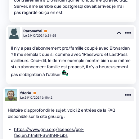
contrairement à Bitwarden qui ne fonctionne qu'avec SQL
Server, il me semble que postgresql devait arriver, je n'ai
pas regardé où ça en est.
Raromatai
Premium
Le 21/10/2024 à 21h55
Il n'y a pas d'abonnement pro/famille couplé avec Bitwarden
? Il me semblait que si, comme avec 1Password et LastPass
d'ailleurs. Ceci-dit, le dernier exemple montre bien que même
si un abonnement famille est proposé, il n'y a heureusement
pas d'obligation à l'utiliser
fdorin
Premium
Le 21/10/2024 à 11h42
Histoire d'approfondir le sujet, voici 2 entrées de la FAQ
disponible sur le site gnu.org :
https://www.gnu.org/licenses/gpl-
faq.en.html#FSWithNFLibs