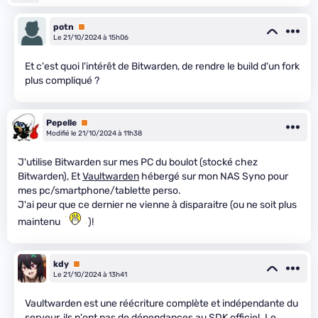
potn
Premium
Le 21/10/2024 à 15h06
Et c'est quoi l'intérêt de Bitwarden, de rendre le build d'un fork
plus compliqué ?
Pepelle
Premium
Modifié le 21/10/2024 à 11h38
J'utilise Bitwarden sur mes PC du boulot (stocké chez
Bitwarden), Et
Vaultwarden
hébergé sur mon NAS Syno pour
mes pc/smartphone/tablette perso.
J'ai peur que ce dernier ne vienne à disparaitre (ou ne soit plus
maintenu
)!
kdy
Premium
Le 21/10/2024 à 13h41
Vaultwarden est une réécriture complète et indépendante du
serveur, ils n'ont pas de dépendances au SDK officiel. Le