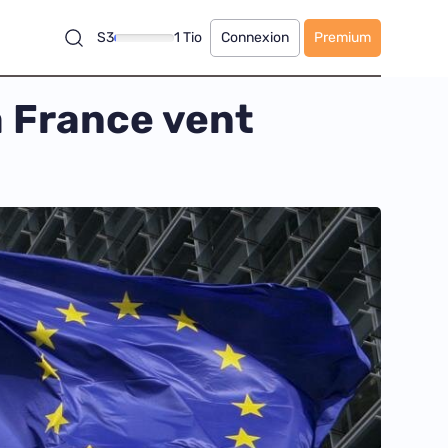
S3
1 Tio
Connexion
Premium
la France vent