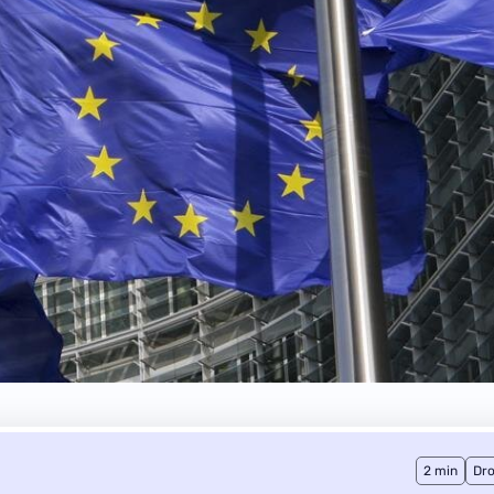
2 min
Dro