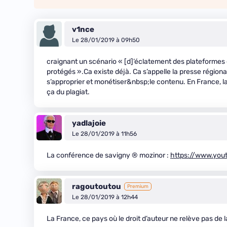
v1nce
Le 28/01/2019 à 09h50
craignant un scénario « [d]’éclatement des plateformes e
protégés ».Ca existe déjà. Ca s’appelle la presse régiona
s’approprier et monétiser&nbsp;le contenu. En France, la
ça du plagiat.
yadlajoie
Le 28/01/2019 à 11h56
La conférence de savigny ® mozinor :
https://www.yo
ragoutoutou
Premium
Le 28/01/2019 à 12h44
La France, ce pays où le droit d’auteur ne relève pas de 