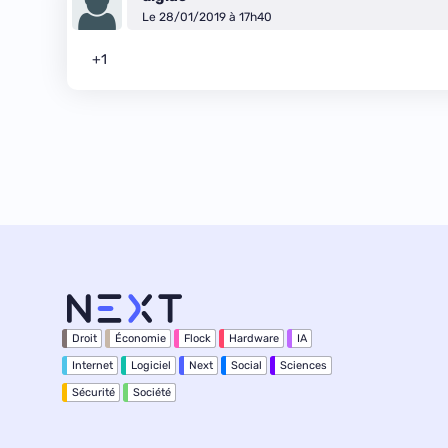
Le 28/01/2019 à 17h40
+1
Droit
Économie
Flock
Hardware
IA
Internet
Logiciel
Next
Social
Sciences
Sécurité
Société