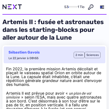
S3
1 Tio
Artemis II : fusée et astronautes
dans les starting-blocks pour
aller autour de la Lune
Sébastien Gavois
2 min
Sciences
Le 22 janvier à 08h55
Fin 2022, la première mission Artemis décollait et
plaçait le vaisseau spatial Orion en orbite autour de
la Lune. La capsule était inhabitée, c’était une
répétition générale grandeur nature avant d’envoyer
des humains.
Artemis II est prévue pour avoir «
un plan de vol
similaire
» selon l’ESA, mais avec quatre astronautes
à son bord. C’est désormais à son tour d’être sur le
pas de tir, en position verticale. Il a fallu une
douzaine d’heures à la fusée (et son convoi,