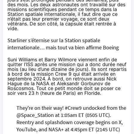
des mois. Les deux astronautes ont travaillé sur des
missions scientifiques pendant ce temps dans la
Station spatiale internationale, il faut dire que ce
n’était pas leur premier voyage, ce sont deux
vétérans. De son côté, la capsule était
rentrée à
vide
.
Starliner s’éternise sur la Station spatiale
internationale… mais tout va bien affirme Boeing
Suni Williams et Barry Wilmore
viennent enfin de
quitter l’ISS
après une mission qui a donc durée neuf
mois (au lieu d’une dizaine de jours). Ils sont repartis
à bord de la
mission Crew 9
qui était arrivée en
septembre 2024. À bord, on retrouve aussi Nick
Hague de la NASA et Aleksandr Gorbunov de
Roscosmos. Tout ce petit monde doit se poser ce
soir vers 23 h (heure de Paris) en Floride.
They're on their way!
#Crew9
undocked from the
@Space_Station
at 1:05am ET (0505 UTC).
Reentry and splashdown coverage begins on X,
YouTube, and NASA+ at 4:45pm ET (2145 UTC)