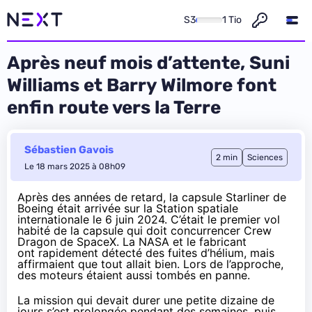
S3
1 Tio
Après neuf mois d’attente, Suni
Williams et Barry Wilmore font
enfin route vers la Terre
Sébastien Gavois
2 min
Sciences
Le 18 mars 2025 à 08h09
Après des années de retard, la capsule Starliner de
Boeing était
arrivée sur la Station spatiale
internationale
le 6 juin 2024. C’était le premier vol
habité de la capsule qui doit concurrencer Crew
Dragon de SpaceX. La NASA et le fabricant
ont rapidement
détecté des fuites d’hélium
, mais
affirmaient que tout allait bien. Lors de l’approche,
des moteurs étaient aussi tombés en panne.
La mission qui devait durer une petite dizaine de
jours s’est prolongée pendant des semaines, puis