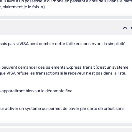
 1000 livre a un possesseur d’iPhone en passant à côté de lui dans le mét
clairement je le fais. x)
 sais pas si VISA peut combler cette faille en conservant la simplicité
urs peuvent demander des paiements Express Transit (c’est un système
ue VISA refuse les transactions si le receveur n’est pas dans la liste.
 £ apparaitront bien sur le décompte final.
pour activer un système qui permet de payer par carte de crédit sans