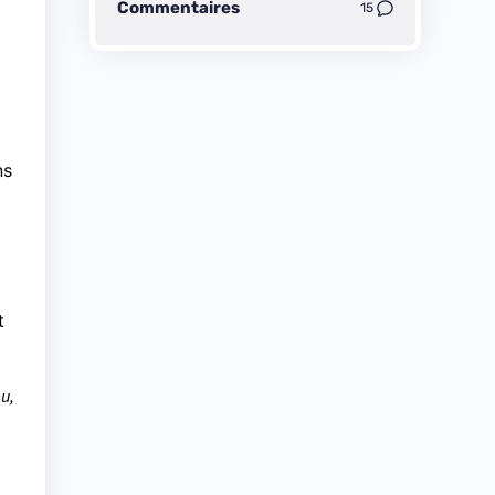
Commentaires
15
ns
t
eu,