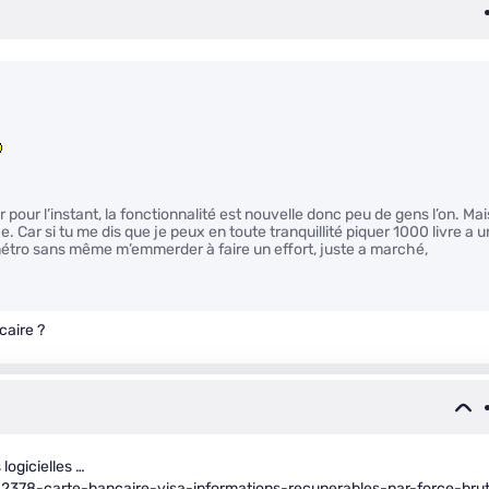
 pour l’instant, la fonctionnalité est nouvelle donc peu de gens l’on. Mai
. Car si tu me dis que je peux en toute tranquillité piquer 1000 livre a u
métro sans même m’emmerder à faire un effort, juste a marché,
caire ?
 logicielles …
2378-carte-bancaire-visa-informations-recuperables-par-force-bru