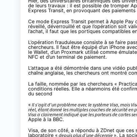
Hier, des universitaires britanniques des univ
de leurs travaux : il est possible de tromper 
Express Transit, en provoquant des paiements 
Ce mode Express Transit permet à Apple Pay de 
réveillé, déverrouillé et que l’opération soit v
l’achat, il faut que les portiques compatibles 
L’opération frauduleuse consiste à se faire pas
chercheurs. Il faut être équipé d’un iPhone av
le Wallet, d’un Proxmark utilisé comme émulat
NFC et d’un terminal de paiement.
L’attaque a été démontrée dans une
vidéo publ
chaîne anglaise, les chercheurs ont montré comm
La faille, nommée par les chercheurs « Practic
conditions réelles. Elle a néanmoins été confir
du second
«
Il s’agit d’un problème avec le système Visa, mais Vi
réel, étant donné les multiples couches de sécurité en 
Visa a clairement indiqué que les porteurs de cartes se
Apple à la BBC.
Visa, de son côté, a
répondu à ZDnet
que ces s
laboratoire «
depuis plus d’une décennie
». La soci