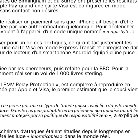
ersités de Birmingham et du Surrey
ont présenté les résultats
Apple Pay quand une carte Visa est configurée en mode
sans contact non désirés.
réaliser un paiement sans que l’iPhone ait besoin d’être
alidée par une authentification quelconque. Pour déclencher
envoient à l’appareil d’un code unique nommé «
magic bytes
».
ser pour un de ces portiques, ce qu’ont fait justement les
ec une carte Visa en mode Express Transit et enregistrée da
eur de lecteur, d’un smartphone Android équipé d’une puce
iée par les chercheurs
, puis
refaite pour la BBC
. Pour la
ent réaliser un vol de 1 000 livres sterling.
al EMV Relay Protection », est complexe à reproduire en
mée par Apple et Visa, le premier estimant que le souci vien
sa ne pense pas que ce type de fraude puisse avoir lieu dans le monde
place. Dans le cas peu probable où un paiement non autorisé aurait li
raient protégés par sa politique de responsabilité zéro
», a expliqué
chémas d’attaques étaient étudiés depuis longtemps en
été les juge «
impraticables
» dans le monde réel.