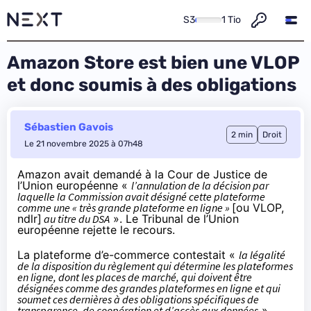
S3
1 Tio
Amazon Store est bien une VLOP
et donc soumis à des obligations
Sébastien Gavois
2 min
Droit
Le 21 novembre 2025 à 07h48
Amazon avait demandé à la Cour de Justice de
l’Union européenne «
l’annulation de la décision par
laquelle la Commission avait désigné cette plateforme
comme une « très grande plateforme en ligne »
[ou VLOP,
ndlr]
au titre du DSA
». Le Tribunal de l’Union
européenne rejette le recours.
La plateforme d’e-commerce contestait «
la légalité
de la disposition du règlement qui détermine les plateformes
en ligne, dont les places de marché, qui doivent être
désignées comme des grandes plateformes en ligne et qui
soumet ces dernières à des obligations spécifiques de
transparence, de coopération et d’accès aux données
».