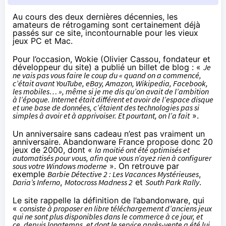
Au cours des deux dernières décennies, les
amateurs de rétrogaming sont certainement déjà
passés sur ce site, incontournable pour les vieux
jeux PC et Mac.
Pour l’occasion, Wokie (Olivier Cassou, fondateur et
développeur du site) a publié
un billet de blog
: «
Je
ne vais pas vous faire le coup du « quand on a commencé,
c’était avant YouTube, eBay, Amazon, Wikipedia, Facebook,
les mobiles… », même si je me dis qu’on avait de l’ambition
à l’époque. Internet était différent et avoir de l’espace disque
et une base de données, c’étaient des technologies pas si
simples à avoir et à apprivoiser. Et pourtant, on l’a fait
».
Un anniversaire sans cadeau n’est pas vraiment un
anniversaire. Abandonware France propose donc 20
jeux de 2000, dont «
la moitié ont été optimisés et
automatisés pour vous, afin que vous n’ayez rien à configurer
sous votre Windows moderne
». On retrouve par
exemple
Barbie Détective 2 : Les Vacances Mystérieuses
,
Daria’s Inferno
,
Motocross Madness 2
et
South Park Rally
.
Le site
rappelle
la définition de l’abandonware, qui
«
consiste à proposer en libre téléchargement d’anciens jeux
qui ne sont plus disponibles dans le commerce à ce jour, et
ce, depuis longtemps, et dont le service après-vente a été lui