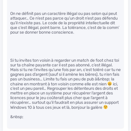
On ne définit pas un caractère illégal ou pas selon qui peut
attaquer… Ce n’est pas parce qu’un droit n’est pas défendu
qu’il n’existe pas. Le code de la propriété intellectuelle dit
que c’est illégal, point barre. La tolérance, c’est de la comm’
pour se donner bonne conscience.
Si tu invites ton voisin à regarder un match de foot chez toi
sur ta chaîne payante car il est pas abonné, c’est illégal.
Mais si tu ne l’invites qu’une fois par an, c’est toléré car tu ne
gagnes pas d’argent (sauf si il amène les bières), tu n’en fais
pas un business… Limite tu fais un peu de pub â&nbsp; la
chaine en montrant à ton voisin comme elle est nien
ici,
c’est un peu pareil… Regrouper les détenteurs des droits et
mettre en place un système pour récupérer l’argent des
licences pour le jeu coûterait plus cher que l’argent à
récupérer… surtout qu’il faudrait en plus assurer un support
Windows 10 à tous ces jeux et là, bonjour la galère
&nbsp;