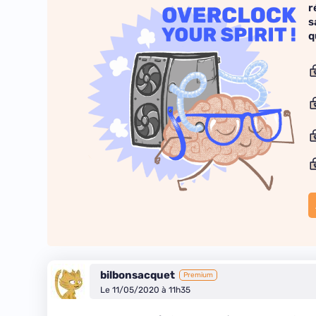
r
s
q
bilbonsacquet
Premium
Le 11/05/2020 à 11h35