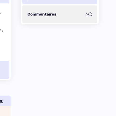
.
Commentaires
6
»,
er