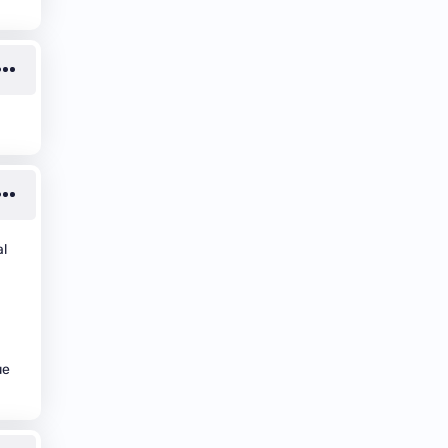
al
ue