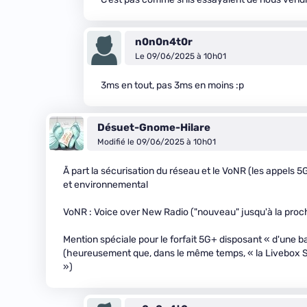
n0n0n4t0r
Le 09/06/2025 à 10h01
3ms en tout, pas 3ms en moins :p
Désuet-Gnome-Hilare
Modifié le 09/06/2025 à 10h01
Ã part la sécurisation du réseau et le VoNR (les appels 
et environnemental
VoNR : Voice over New Radio ("nouveau" jusqu'à la proch
Mention spéciale pour le forfait 5G+ disposant « d'une 
(heureusement que, dans le même temps, « la Livebox S
»)