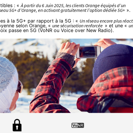
ibles : «
À partir du 6 Juin 2025, les clients Orange équipés d’un
 réseau 5G+ d’Orange, en activant gratuitement l’option dédiée 5G+
».
es à la 5G+ par rapport à la 5G : «
Un réseau encore plus réact
oyenne selon Orange, «
une sécurisation renforcée
» et une «
u
voix passe en 5G (VoNR ou Voice over New Radio).