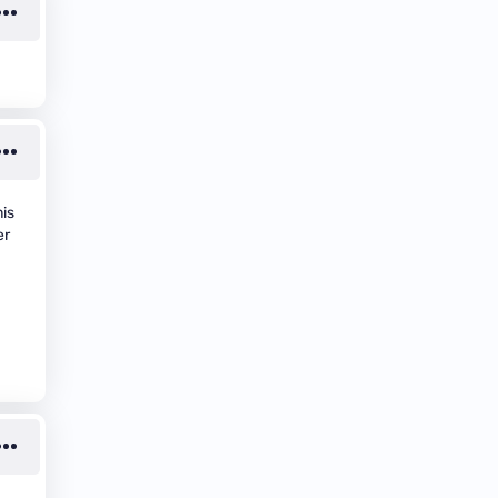
mis
er