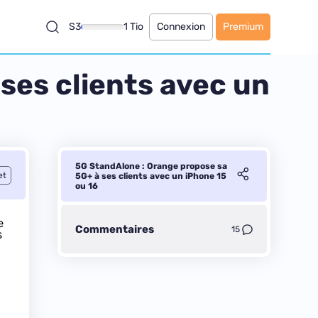
S3
1 Tio
Connexion
Premium
ses clients avec un
5G StandAlone : Orange propose sa
et
5G+ à ses clients avec un iPhone 15
ou 16
e
Commentaires
15
s