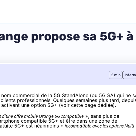
ange propose sa 5G+ à 
2 min
Intern
le nom commercial de la 5G StandAlone (ou 5G SA) qui ne s
clients professionnels. Quelques semaines plus tard,
depui
en activant une option 5G+ (voir
cette page dédiée
).
ts d’une offre mobile Orange 5G compatible
», sans plus de
martphone compatible 5G+ et être dans une zone de
ratuite 5G+ est néanmoins «
incompatible avec les options Multi-