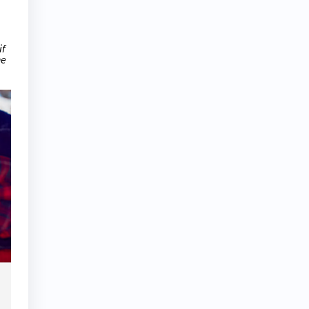
if
ne