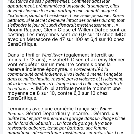
l’existence de ses 7 petites-filles. Confinées dans leur
appartement, prénommées d’un jour de la semaine, elles
devront chacune leur tour partager une identité unique à
l’extérieur, simulant l’existence d’une seule personne : Karen
Settman. Si le secret demeure intact des années durant, tout
s’effondre le jour où Lundi disparait mystérieusement…
».
Noomi Rapace, Glenn Close et Willem Dafoe sont au
casting. Les moyennes sont de 6,9 sur 10 chez IMDb
avec un Metascore de 47 sur 100 et 6,4 sur 10 chez
SensCritique.
Dans le thriller
Wind River
(également interdit au
moins de 12 ans), Elizabeth Olsen et Jeremy Renner
vont enquêter sur un meurtre commis dans la
réserve indienne éponyme. «
Fortement lié à la
communauté amérindienne, il va l’aider à mener l’enquête
dans ce milieu hostile, ravagé par la violence et l’isolement,
où la loi des hommes s’estompe face à celle impitoyable de
la nature…
». IMDb lui attribue pour le moment une
moyenne de 8 sur 10, contre 6,3 sur 10 chez
SensCritique.
Terminons avec une comédie française :
Bonne
Pomme
. Gérard Depardieu y incarne… Gérard. «
Il
quitte tout et part reprendre un garage dans un village niché
au fin fond du Gâtinais… En face du garage, il y a une
ravissante auberge, tenue par Barbara: une femme
magnifique, déconcertante, mystérieuse, imprévisible. Leur