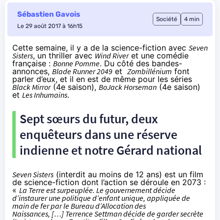
Sébastien Gavois
Société
4 min
Le 29 août 2017 à 16h15
Cette semaine, il y a de la science-fiction avec
Seven
Sisters
, un thriller avec
Wind River
et une comédie
française :
Bonne Pomme
. Du côté des bandes-
annonces,
Blade Runner 2049
et
Zombillénium
font
parler d’eux, et il en est de même pour les séries
Black Mirror
(4e saison),
BoJack Horseman
(4e saison)
et
Les Inhumains
.
Sept sœurs du futur, deux
enquêteurs dans une réserve
indienne et notre Gérard national
Seven Sisters
(interdit au moins de 12 ans) est un film
de science-fiction dont l’action se déroule en 2073 :
«
La Terre est surpeuplée. Le gouvernement décide
d’instaurer une politique d’enfant unique, appliquée de
main de fer par le Bureau d’Allocation des
Naissances, […] Terrence Settman décide de garder secrète