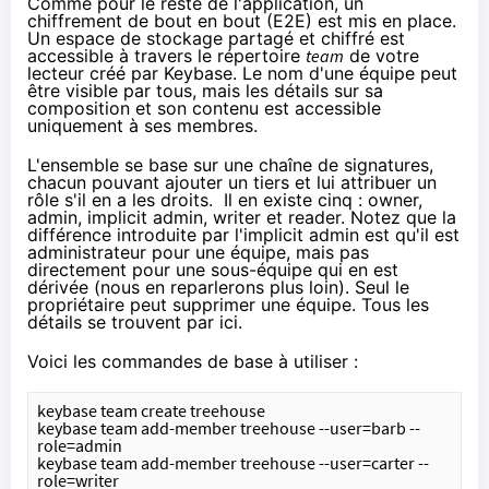
Comme pour le reste de l'application, un
chiffrement
de bout en bout (E2E) est mis en place.
Un espace de stockage partagé et chiffré est
accessible à travers le répertoire
team
de votre
lecteur créé par Keybase. Le nom d'une équipe peut
être visible par tous, mais les détails sur sa
composition et son contenu est accessible
uniquement à ses membres.
L'ensemble se base sur
une chaîne de signatures
,
chacun pouvant ajouter un tiers et lui attribuer un
rôle s'il en a les droits. Il en existe cinq : owner,
admin, implicit admin, writer et reader. Notez que la
différence introduite par l'implicit admin est qu'il est
administrateur pour une équipe, mais pas
directement pour une sous-équipe qui en est
dérivée (nous en reparlerons plus loin). Seul le
propriétaire peut supprimer une équipe. Tous les
détails se trouvent
par ici
.
Voici les commandes de base à utiliser :
keybase team create treehouse
keybase team add-member treehouse --user=barb --
role=admin
keybase team add-member treehouse --user=carter --
role=writer