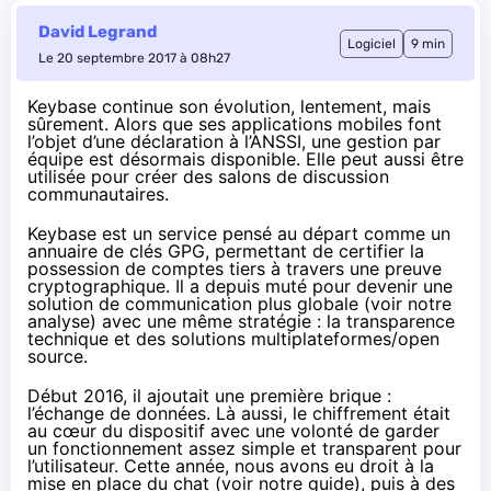
David Legrand
Logiciel
9 min
Le 20 septembre 2017 à 08h27
Keybase continue son évolution, lentement, mais
sûrement. Alors que ses applications mobiles font
l’objet d’une déclaration à l’ANSSI, une gestion par
équipe est désormais disponible. Elle peut aussi être
utilisée pour créer des salons de discussion
communautaires.
Keybase
est un service pensé au départ comme un
annuaire de clés GPG, permettant de certifier la
possession de comptes tiers à travers une preuve
cryptographique. Il a depuis muté pour devenir une
solution de communication plus globale (voir
notre
analyse
) avec une même stratégie :
la transparence
technique
et des solutions
multiplateformes
/
open
source
.
Début 2016, il ajoutait une première brique :
l’échange de données
. Là aussi, le
chiffrement
était
au cœur du dispositif avec une volonté de garder
un fonctionnement assez simple et transparent pour
l’utilisateur. Cette année, nous avons eu droit à la
mise en place du chat (voir
notre guide
), puis à
des