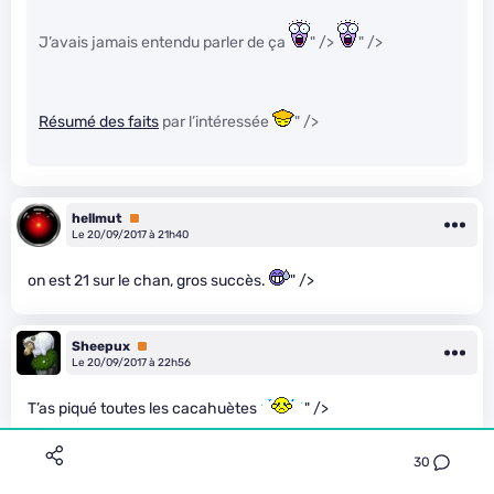
J’avais jamais entendu parler de ça
" />
" />
Résumé des faits
par l’intéressée
" />
hellmut
Premium
Le 20/09/2017 à 21h40
on est 21 sur le chan, gros succès.
" />
Sheepux
Premium
Le 20/09/2017 à 22h56
T’as piqué toutes les cacahuètes
" />
30
Pickiboon
Le 21/09/2017 à 13h58