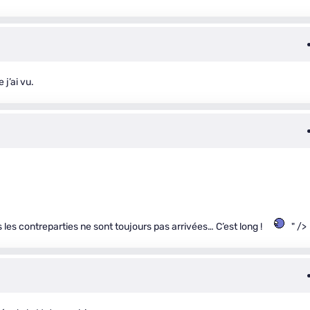
 j’ai vu.
s les contreparties ne sont toujours pas arrivées… C’est long !
" />