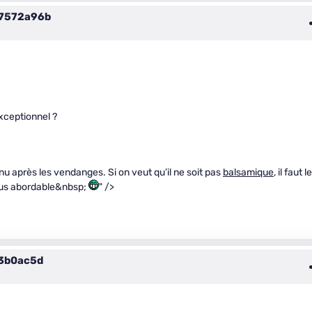
7572a96b
xceptionnel ?
nu après les vendanges. Si on veut qu’il ne soit pas
balsamique
, il faut le
plus abordable&nbsp;
" />
3b0ac5d