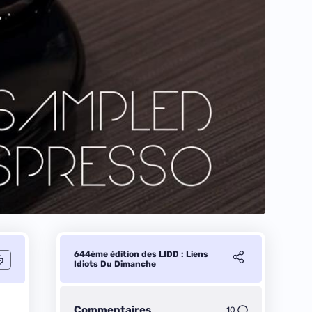
644ème édition des LIDD : Liens
Idiots Du Dimanche
Commentaires
10