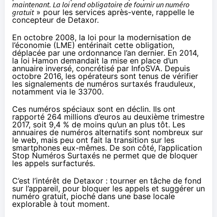
maintenant. La loi rend obligatoire de fournir un numéro
gratuit
» pour les services après-vente, rappelle le
concepteur de Detaxor.
En octobre 2008, la loi pour la modernisation de
l’économie (LME) entérinait cette obligation,
déplacée par une ordonnance
l’an dernier
. En 2014,
la
loi Hamon
demandait la mise en place d’un
annuaire inversé, concrétisé
par InfoSVA
. Depuis
octobre 2016,
les opérateurs sont tenus
de vérifier
les signalements de numéros surtaxés frauduleux,
notamment via
le 33700
.
Ces numéros spéciaux sont en déclin. Ils ont
rapporté 264 millions d’euros
au deuxième trimestre
2017
, soit 9,4 % de moins qu’un an plus tôt. Les
annuaires de numéros alternatifs sont nombreux sur
le web, mais peu ont fait la transition sur les
smartphones eux-mêmes. De son côté, l’application
Stop Numéros Surtaxés
ne permet que de bloquer
les appels surfacturés.
C’est l’intérêt de Detaxor : tourner en tâche de fond
sur l’appareil, pour bloquer les appels et suggérer un
numéro gratuit, pioché dans une base locale
explorable à tout moment.