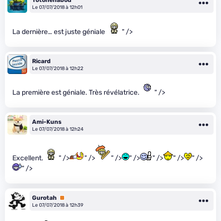
Le 07/07/2018 à 12h01
La dernière… est juste géniale
" />
Ricard
Le 07/07/2018 à 12h22
La première est géniale. Très révélatrice.
" />
Ami-Kuns
Le 07/07/2018 à 12h24
Excellent.
" />
" />
" />
" />
" />
" />
" />
" />
Gurotah
Premium
Le 07/07/2018 à 12h39