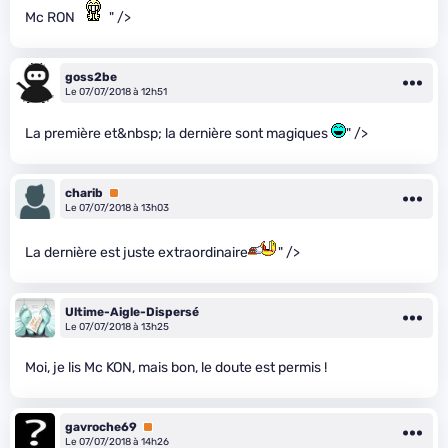
Mc RON
" />
goss2be
Le 07/07/2018 à 12h51
La première et&nbsp; la dernière sont magiques
" />
charib
Premium
Le 07/07/2018 à 13h03
La dernière est juste extraordinaire
" />
Ultime-Aigle-Dispersé
Le 07/07/2018 à 13h25
Moi, je lis Mc KON, mais bon, le doute est permis !
gavroche69
Premium
Le 07/07/2018 à 14h26