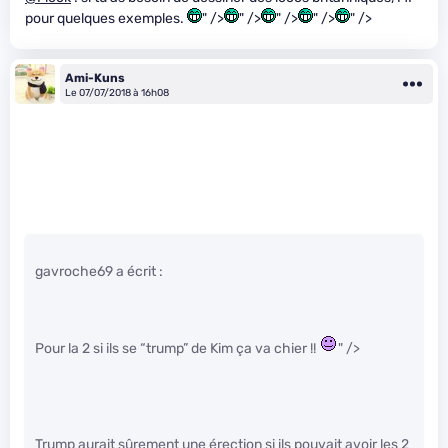
pour quelques exemples.
" />
" />
" />
" />
" />
Ami-Kuns
Le 07/07/2018 à 16h08
gavroche69 a écrit :
Pour la 2 si ils se “trump” de Kim ça va chier !!
" />
Trump aurait sûrement une érection si ils pouvait avoir les 2