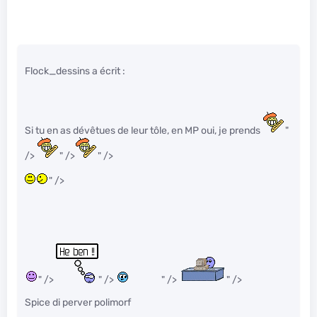
Flock_dessins a écrit :
Si tu en as dévêtues de leur tôle, en MP oui, je prends
"
/>
" />
" />
" />
" />
" />
" />
" />
Spice di perver polimorf