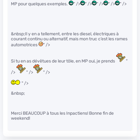
MP pour quelques exemples.
" />
" />
" />
" />
" />
&nbsp;Il y en a tellement, entre les diesel, électriques à
courant continu ou alternatif, mais mon truc c’est les rames
automotrices
" />
Si tu en as dévêtues de leur tôle, en MP oui, je prends
"
/>
" />
" />
" />
&nbsp;
Merci BEAUCOUP à tous les Inpactiens! Bonne fin de
weekend!