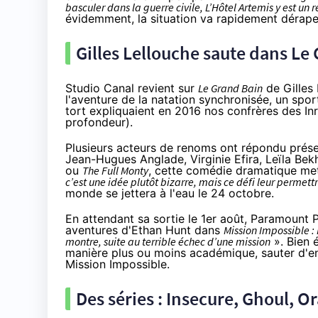
basculer dans la guerre civile, L’Hôtel Artemis y est un 
évidemment, la situation va rapidement dérape
Gilles Lellouche saute dans L
Studio Canal revient sur
Le Grand Bain
de Gilles
l'aventure de la natation synchronisée, un spo
tort
expliquaient en 2016 nos confrères des In
profondeur).
Plusieurs acteurs de renoms ont répondu prése
Jean-Hugues Anglade, Virginie Efira, Leïla Bekh
ou
The Full Monty
, cette comédie dramatique met
c’est une idée plutôt bizarre, mais ce défi leur permettra
monde se jettera à l'eau le 24 octobre.
En attendant sa sortie le 1er août, Paramount 
aventures d'Ethan Hunt dans
Mission Impossible : 
montre, suite au terrible échec d’une mission
». Bien 
manière plus ou moins académique, sauter d'endr
Mission Impossible.
Des séries : Insecure, Ghoul,
Or