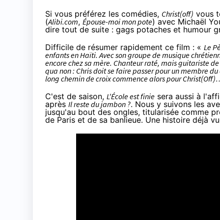
Si vous préférez les comédies,
Christ(off)
vous te
(
Alibi.com
,
Épouse-moi mon pote
) avec Michaël You
dire tout de suite : gags potaches et humour 
Difficile de résumer rapidement ce film : «
Le Pè
enfants en Haïti. Avec son groupe de musique chrétienne
encore chez sa mère. Chanteur raté, mais guitariste de t
qua non : Chris doit se faire passer pour un membre du
long chemin de croix commence alors pour Christ(Off)
C'est de saison,
L'École est finie
sera aussi à l'af
après
Il reste du jambon ?
. Nous y suivons les ave
jusqu'au bout des ongles, titularisée comme pro
de Paris et de sa banlieue. Une histoire déjà v