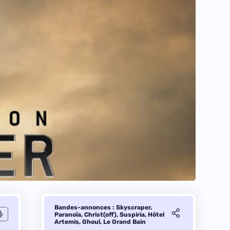
Bandes-annonces : Skyscraper,
Paranoïa, Christ(off), Suspiria, Hôtel
Artemis, Ghoul, Le Grand Bain