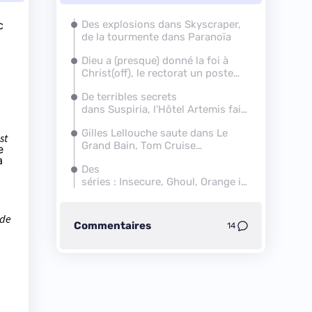
c
Des explosions dans Skyscraper,
de la tourmente dans Paranoïa
Dieu a (presque) donné la foi à
Christ(off), le rectorat un poste
à Agathe Langlois
De terribles secrets
dans Suspiria, l'Hôtel Artemis fait
aussi hôpital pour tueurs
Gilles Lellouche saute dans Le
st
Grand Bain, Tom Cruise
e
d'un immeuble
a
Des
séries : Insecure, Ghoul,
Orange
is
the New Black, etc.
nde
Commentaires
14