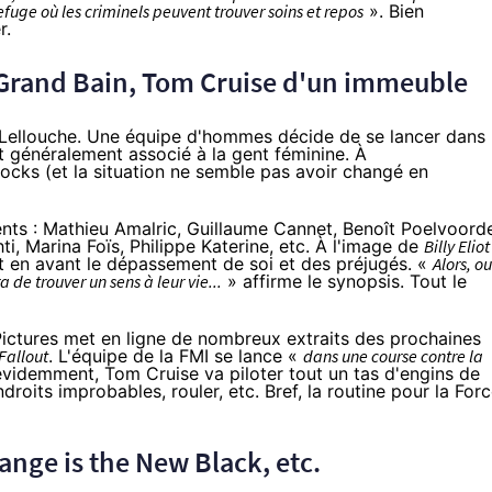
refuge où les criminels peuvent trouver soins et repos
». Bien
r.
e Grand Bain, Tom Cruise d'un immeuble
 Lellouche. Une équipe d'hommes décide de se lancer dans
rt généralement associé à la gent féminine. À
rocks
(et la situation ne semble pas avoir changé en
nts : Mathieu Amalric, Guillaume Cannet, Benoît Poelvoord
ti, Marina Foïs, Philippe Katerine, etc. À l'image de
Billy Eliot
 en avant le dépassement de soi et des préjugés. «
Alors, ou
 de trouver un sens à leur vie...
» affirme le synopsis. Tout le
Pictures met en ligne de nombreux extraits des prochaines
Fallout
. L'équipe de la FMI se lance «
dans une course contre la
évidemment, Tom Cruise va piloter tout un tas d'engins de
oits improbables, rouler, etc. Bref, la routine pour la For
ange
is the New Black, etc.