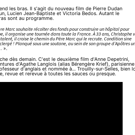
nd les bras. Il s'agit du nouveau film de Pierre Dudan
n, Lucien Jean-Baptiste et Victoria Bedos. Autant le
gras sont au programme.
re Marc souhaite récolter des fonds pour construire un hôpital pour
, il organise une tournée dans toute la France. À 33 ans, Christophe v
alent, il croise le chemin du Père Marc qui le recrute. Condition sine
 clergé ! Planqué sous une soutane, au sein de son groupe d’Apôtres u
…
».
fiche dès demain. C'est le deuxième film d'Anne Depetrini,
ntures d'Agathe Langlois (alias Bérengère Krief), parisienne
fesseur d'anglais et nommée à... Trouilly-sur-Selles, bien l
ue, revue et rerevue à toutes les sauces ou presque.