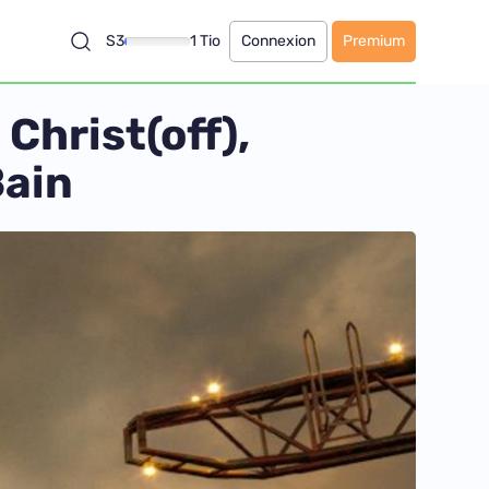
S3
1 Tio
Connexion
Premium
Christ(off),
Bain