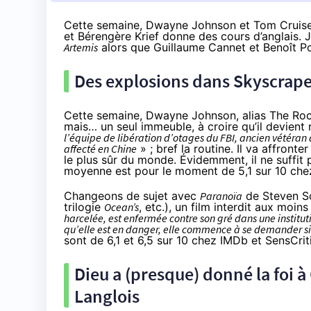
Cette semaine,
Dwayne Johnson et Tom Cruise 
et Bérengère Krief donne des cours d’anglais. J
Artemis
alors que Guillaume Cannet et Benoît 
Des explosions dans Skyscrape
Cette semaine, Dwayne Johnson, alias The Roc
mais… un seul immeuble, à croire qu’il devient r
l’équipe de libération d’otages du FBI, ancien vétéran 
affecté en Chine
» ; bref la routine. Il va affront
le plus sûr du monde. Évidemment, il ne suffit p
moyenne est pour le moment de 5,1 sur 10 che
Changeons de sujet avec
Paranoïa
de Steven S
trilogie
Ocean’s
, etc.), un film interdit aux moins
harcelée, est enfermée contre son gré dans une institu
qu’elle est en danger, elle commence à se demander si 
sont de 6,1 et 6,5 sur 10 chez IMDb et SensCrit
Dieu a (presque) donné la foi à 
Langlois