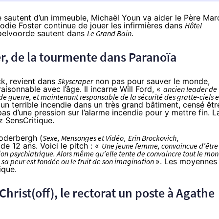
sautent d’un immeuble, Michaël Youn va aider le Père Mar
odie Foster continue de jouer les infirmières dans
Hôtel
Poelvoorde sautent dans
Le Grand Bain
.
r, de la tourmente dans Paranoïa
k, revient dans
Skyscraper
non pas pour sauver le monde,
aisonnable avec l’âge. Il incarne Will Ford, «
ancien leader de
de guerre, et maintenant responsable de la sécurité des gratte-ciels e
er un terrible incendie dans un très grand bâtiment, censé êtr
as d’une pression sur l’alarme incendie pour y mettre fin. L
z SensCritique.
oderbergh (
Sexe, Mensonges et Vidéo
,
Erin Brockovich
,
 de 12 ans. Voici le pitch : «
Une jeune femme, convaincue d’être
tion psychiatrique. Alors même qu’elle tente de convaincre tout le mo
sa peur est fondée ou le fruit de son imagination
». Les moyennes
ique.
Christ(off), le rectorat un poste à Agathe