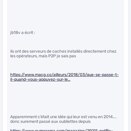
jb18v a écrit :
ils ont des serveurs de caches installés directement chez
les opérateurs, mais P2P je sais pas
https://www.macg.co/ailleurs/2018/03/que-se-passe-t-
il-quand-vous-appuyez-sur-le…
Apparemment c’était une idée qui leur est venu en 2014….
donc surement passé aux oubliettes depuis
https://www.numerama.com/magazine/29211-netflix-