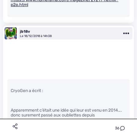
p2p.html
jb18v
Le 18/12/2018 à 14h38
CryoGen a écrit :
Apparemment c’était une idée qui leur est venu en 2014….
donc surement passé aux oubliettes depuis
https://www.numerama.com/magazine/29211-netflix-
36
p2p.html