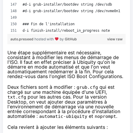
#d-i grub-installer/bootdev string /dev/sdb
#d-i grub-installer/bootdev string /dev/nvme0n1
### Fin de l'installation
d-i finish-install/reboot_in_progress note
auto.preseed
hosted with
by
GitHub
view raw
Une étape supplémentaire est nécessaire,
consistant à modifier les menus de démarrage de
l'ISO. Il faut en effet préciser à Ubiquity qu'on le
démarre en mode automatisé et que l'on veut
automatiquement redémarrer à la fin. Pour cela
rendez-vous dans l'onglet ISO Boot Configurations.
Deux fichiers sont à modifier :
qui est
grub.cfg
chargé sur une machine équipée d'une UEFI,
pour les autres cas. Pour la version
txt.cfg
Desktop, on veut ajouter deux paramètres à
l'environnement de démarrage via une nouvelle
entrée correspondant à la procédure d'installation
automatisée :
et
.
automatic-ubiquity
noprompt
Cela revient à ajouter les éléments suivants :