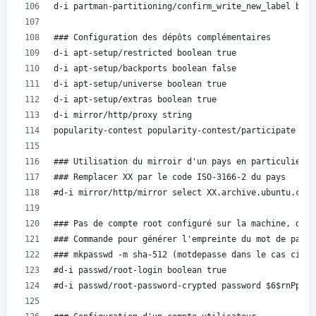
d-i partman-partitioning/confirm_write_new_label bool
### Configuration des dépôts complémentaires
d-i apt-setup/restricted boolean true
d-i apt-setup/backports boolean false
d-i apt-setup/universe boolean true
d-i apt-setup/extras boolean true
d-i mirror/http/proxy string
popularity-contest popularity-contest/participate boo
### Utilisation du mirroir d'un pays en particulier
### Remplacer XX par le code ISO-3166-2 du pays
#d-i mirror/http/mirror select XX.archive.ubuntu.com
### Pas de compte root configuré sur la machine, déco
### Commande pour générer l'empreinte du mot de passe
### mkpasswd -m sha-512 (motdepasse dans le cas ci-de
#d-i passwd/root-login boolean true
#d-i passwd/root-password-crypted password $6$rnPpgCH