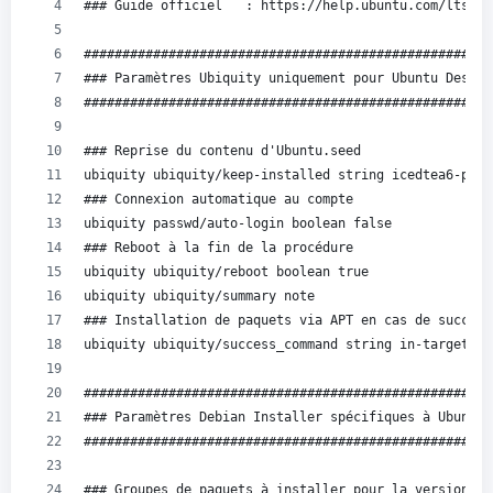
### Guide officiel   : https://help.ubuntu.com/lts/in
#####################################################
### Paramètres Ubiquity uniquement pour Ubuntu Deskto
#####################################################
### Reprise du contenu d'Ubuntu.seed
ubiquity ubiquity/keep-installed string icedtea6-plug
### Connexion automatique au compte
ubiquity passwd/auto-login boolean false
### Reboot à la fin de la procédure
ubiquity ubiquity/reboot boolean true
ubiquity ubiquity/summary note
### Installation de paquets via APT en cas de succès
ubiquity ubiquity/success_command string in-target ap
#####################################################
### Paramètres Debian Installer spécifiques à Ubuntu 
#####################################################
### Groupes de paquets à installer pour la version Se