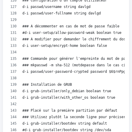
### Configuration d'un compte utilisateur
d-i passwd/username string davlgd
d-i passwd/user-fullname string davlgd
### A décommenter en cas de mot de passe faible
#d-i user-setup/allow-password-weak boolean true
### A modifier pour demander le chiffrement du dossie
d-i user-setup/encrypt-home boolean false
### Commande pour générer l'empreinte du mot de passe
### mkpasswd -m sha-512 (motdepasse dans le cas ci-de
d-i passwd/user-password-crypted password $6$rnPpgCH7
### Installation de GRUB
d-i grub-installer/only_debian boolean true
d-i grub-installer/with_other_os boolean true
### Placé sur la première partition par défaut
### Utilisez plutôt la seconde ligne pour préciser vo
d-i grub-installer/bootdev string default
#d-i grub-installer/bootdev string /dev/sda