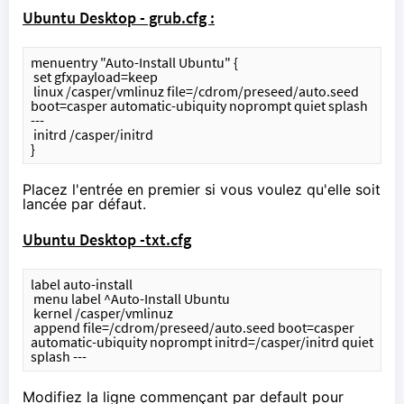
Ubuntu Desktop - grub.cfg :
menuentry "Auto-Install Ubuntu" {
 set gfxpayload=keep
 linux /casper/vmlinuz file=/cdrom/preseed/auto.seed 
boot=casper automatic-ubiquity noprompt quiet splash 
---
 initrd /casper/initrd
}
Placez l'entrée en premier si vous voulez qu'elle soit
lancée par défaut.
Ubuntu Desktop -
txt.cfg
label auto-install
 menu label ^Auto-Install Ubuntu
 kernel /casper/vmlinuz
 append file=/cdrom/preseed/auto.seed boot=casper 
automatic-ubiquity noprompt initrd=/casper/initrd quiet 
splash ---
Modifiez la ligne commençant par default pour