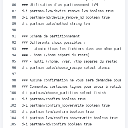
### Utilisation d'un partionnement LVM
d-i partman-lvm/device_remove_lvm boolean true
d-i partman-md/device_remove_md boolean true
d-i partman-auto/method string lvm
### Schéma de partitionnement
### Différents choix possibles :
### - atomic (tous les fichiers dans une même partiti
### - home (/home séparé du reste)
### - multi (/home, /var, /tmp séparés du reste)
d-i partman-auto/choose_recipe select atomic
### Aucune confirmation ne vous sera demandée pour le
### Commentez certaines lignes pour avoir à valider c
d-i partman/choose_partition select finish
d-i partman/confirm boolean true
d-i partman/confirm_nooverwrite boolean true
d-i partman-lvm/confirm boolean true
d-i partman-lvm/confirm_nooverwrite boolean true
d-i partman-md/confirm boolean true