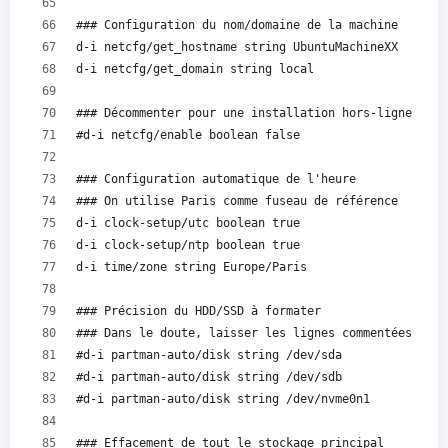
### Configuration du nom/domaine de la machine
d-i netcfg/get_hostname string UbuntuMachineXX
d-i netcfg/get_domain string local
### Décommenter pour une installation hors-ligne
#d-i netcfg/enable boolean false
### Configuration automatique de l'heure
### On utilise Paris comme fuseau de référence
d-i clock-setup/utc boolean true
d-i clock-setup/ntp boolean true
d-i time/zone string Europe/Paris
### Précision du HDD/SSD à formater
### Dans le doute, laisser les lignes commentées
#d-i partman-auto/disk string /dev/sda
#d-i partman-auto/disk string /dev/sdb
#d-i partman-auto/disk string /dev/nvme0n1
### Effacement de tout le stockage principal