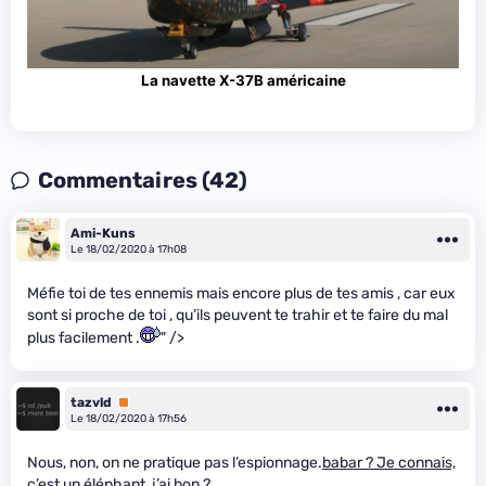
La navette X-37B américaine
Commentaires (42)
Ami-Kuns
Le 18/02/2020 à 17h08
Méfie toi de tes ennemis mais encore plus de tes amis , car eux
sont si proche de toi , qu’ils peuvent te trahir et te faire du mal
plus facilement .
" />
tazvld
Premium
Le 18/02/2020 à 17h56
Nous, non, on ne pratique pas l’espionnage.
babar ? Je connais,
c’est un éléphant, j’ai bon ?