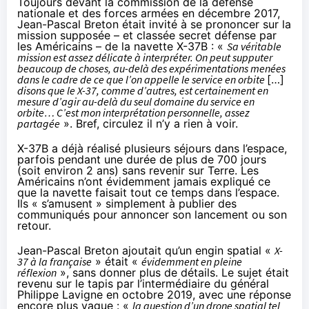
Toujours devant la commission de la défense
nationale et des forces armées en décembre 2017,
Jean-Pascal Breton était invité à se prononcer sur la
mission supposée – et classée secret défense par
les Américains – de
la navette X-37B
: «
Sa véritable
mission est assez délicate à interpréter. On peut supputer
beaucoup de choses, au-delà des expérimentations menées
dans le cadre de ce que l’on appelle le service en orbite
[…]
disons que le X-37, comme d’autres, est certainement en
mesure d’agir au-delà du seul domaine du service en
orbite… C’est mon interprétation personnelle, assez
partagée
». Bref, circulez il n’y a rien à voir.
X-37B a déjà réalisé plusieurs séjours dans l’espace,
parfois pendant une durée de plus de 700 jours
(soit environ 2 ans) sans revenir sur Terre. Les
Américains n’ont évidemment jamais expliqué ce
que la navette faisait tout ce temps dans l’espace.
Ils « s’amusent » simplement à publier des
communiqués pour annoncer son lancement ou son
retour.
Jean-Pascal Breton ajoutait qu’un engin spatial «
X-
37 à la française
» était «
évidemment en pleine
réflexion
», sans donner plus de détails. Le sujet était
revenu sur le tapis par l’intermédiaire du général
Philippe Lavigne en octobre 2019, avec une réponse
encore plus vague : «
la question d’un drone spatial tel