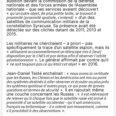
audition devant la commission de la défense
nationale et des forces armées de l’Assemblée
nationale – que ses services avaient découvert
«
qu’un autre objet, de plus petite taille, se trouvait à
proximité (proximité spatiale, s’entend)
» d’un des
satellites de communication militaire de la
constellation Syracuse
. Sa présence avait été
détectée sur des clichés datant de 2011, 2013 et
2015.
Les militaires ne cherchaient – a priori – pas
spécifiquement la trace d’un satellite espion, mais ils
«
utilisaient occasionnellement un télescope mis à [leur]
disposition par le CNES et par Airbus afin d’observer l’orbite
géostationnaire
». Le général affirmait par contre qu’il
«
ne sait toujours pas ce qu’était cet objet
» en 2016.
Jean-Daniel Testé enchaînait : «
nous avons la certitude
que les Russes, les Chinois et les Américains ont mis au point
des systèmes destinés à aller observer et écouter au plus près
les systèmes spatiaux d’autres pays, ce qui pose de graves
questions en termes de sécurité
». Il en rajoutait même
une couche concernant les Russes : «
il est intéressant
de relever qu’à chaque fois que le satellite russe est arrivé à
proximité d’un satellite occidental – qu’il soit américain,
français ou britannique – il a ralenti son mouvement, comme
s’il procédait à des observations
».