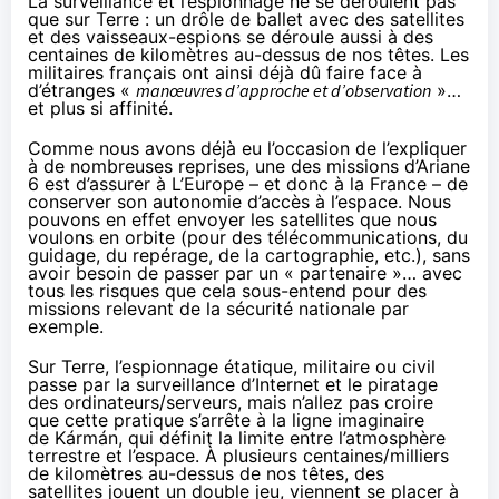
La surveillance et l’espionnage ne se déroulent pas
que sur Terre : un drôle de ballet avec des satellites
et des vaisseaux-espions se déroule aussi à des
centaines de kilomètres au-dessus de nos têtes. Les
militaires français ont ainsi déjà dû faire face à
d’étranges «
manœuvres d’approche et d’observation
»…
et plus si affinité.
Comme nous avons déjà eu l’occasion de l’expliquer
à de nombreuses reprises, une des missions d’Ariane
6 est d’assurer à L’Europe – et donc à la France – de
conserver son autonomie d’accès à l’espace. Nous
pouvons en effet envoyer les satellites que nous
voulons en orbite (pour des télécommunications, du
guidage, du repérage, de la cartographie, etc.), sans
avoir besoin de passer par un « partenaire »… avec
tous les risques que cela sous-entend pour des
missions relevant de la sécurité nationale par
exemple.
Sur Terre, l’espionnage étatique, militaire ou civil
passe par la surveillance d’Internet et le piratage
des ordinateurs/serveurs, mais n’allez pas croire
que cette pratique s’arrête à la ligne imaginaire
de Kármán, qui définit la limite entre l’atmosphère
terrestre et l’espace. À plusieurs centaines/milliers
de kilomètres au-dessus de nos têtes, des
satellites jouent un double jeu, viennent se placer à