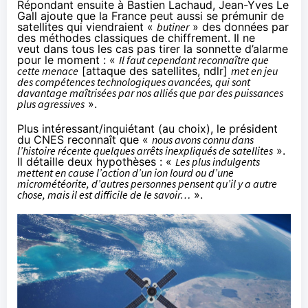
Répondant ensuite à Bastien Lachaud, Jean-Yves Le
Gall ajoute que la France peut aussi se prémunir de
satellites qui viendraient «
butiner
» des données par
des méthodes classiques de
chiffrement
. Il ne
veut dans tous les cas pas tirer la sonnette d’alarme
pour le moment : «
Il faut cependant reconnaître que
cette menace
[attaque des satellites, ndlr]
met en jeu
des compétences technologiques avancées, qui sont
davantage maîtrisées par nos alliés que par des puissances
plus agressives
».
Plus intéressant/inquiétant (au choix), le président
du CNES reconnaît que «
nous avons connu dans
l’histoire récente quelques arrêts inexpliqués de satellites
».
Il détaille deux hypothèses : «
Les plus indulgents
mettent en cause l’action d’un ion lourd ou d’une
micrométéorite, d’autres personnes pensent qu’il y a autre
chose, mais il est difficile de le savoir…
».