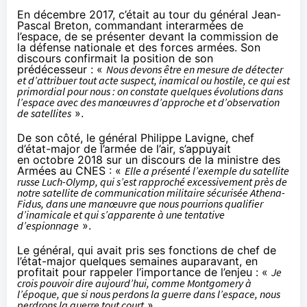
En
décembre 2017
, c’était au tour du général Jean-
Pascal Breton, commandant interarmées de
l’espace, de se présenter devant la commission de
la défense nationale et des forces armées. Son
discours confirmait la position de son
prédécesseur : «
Nous devons être en mesure de détecter
et d’attribuer tout acte suspect, inamical ou hostile, ce qui est
primordial pour nous : on constate quelques évolutions dans
l’espace avec des manœuvres d’approche et d’observation
de satellites
».
De son côté, le général Philippe Lavigne, chef
d’état-major de l’armée de l’air, s’appuyait
en
octobre 2018
sur un discours de la ministre des
Armées au CNES : «
Elle a présenté l’exemple du satellite
russe Luch-Olymp, qui s’est rapproché excessivement près de
notre satellite de communication militaire sécurisée Athena-
Fidus, dans une manœuvre que nous pourrions qualifier
d’inamicale et qui s’apparente à une tentative
d’espionnage
».
Le général, qui avait pris ses fonctions de chef de
l’état-major quelques semaines auparavant, en
profitait pour rappeler l’importance de l’enjeu : «
Je
crois pouvoir dire aujourd’hui, comme Montgomery à
l’époque, que si nous perdons la guerre dans l’espace, nous
perdrons la guerre tout court
».