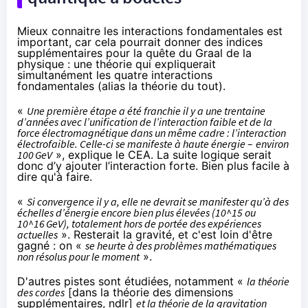
Mieux connaitre les interactions fondamentales est
important, car cela pourrait donner des indices
supplémentaires pour la quête du Graal de la
physique : une théorie qui expliquerait
simultanément les quatre interactions
fondamentales (alias la théorie du tout).
«
Une première étape a été franchie il y a une trentaine
d’années avec l’unification de l’interaction faible et de la
force électromagnétique dans un même cadre : l’interaction
électrofaible. Celle-ci se manifeste à haute énergie – environ
100 GeV
», explique le CEA. La suite logique serait
donc d’y ajouter l’interaction forte. Bien plus facile à
dire qu'à faire.
«
Si convergence il y a, elle ne devrait se manifester qu’à des
échelles d’énergie encore bien plus élevées (10^15 ou
10^16 GeV), totalement hors de portée des expériences
actuelles
». Resterait la gravité, et c'est loin d'être
gagné : on «
se heurte à des problèmes mathématiques
non résolus pour le moment
».
D'autres pistes sont étudiées, notamment «
la théorie
des cordes
[dans la théorie des dimensions
supplémentaires, ndlr]
et la théorie de la gravitation