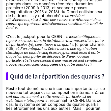
plongés dans les données récoltées durant les
première (2009 à 2013) et seconde phases
d'exploitation (2015 à 2018) du Grand collisionneur
de hadrons. Ils y ont cherché «
un excédent
d'événements, c'est-à-dire une « bosse » se détachant de la
courbe qui représente les événements constituant le bruit de
fond
».
C'est le jackpot pour le CERN : «
les scientifiques ont
repéré une bosse dans la distribution des masses d'une paire
de particules J/ψ, constituées d'un quark c
[c pour
charmé
,
ndlr]
et d'un antiquark c. Cette bosse a une signification
statistique de plus de cinq écarts-types, seuil usuel à partir
duquel on peut parler de découverte d'une nouvelle
particule, et elle correspond à une masse où sont censées se
trouver les particules composées de quatre quarks c
».
Quid de la répartition des quarks ?
Reste tout de même une inconnue importante sur ce
nouveau tétraquark : sa composition interne. «
On ne
sait pas exactement si cette nouvelle particule est un
« véritable » tétraquark
», reconnait le CERN. Dans ce
cas, le système serait composé de quatre quarks
liés étroitement les uns aux autres. Mais il pourrait