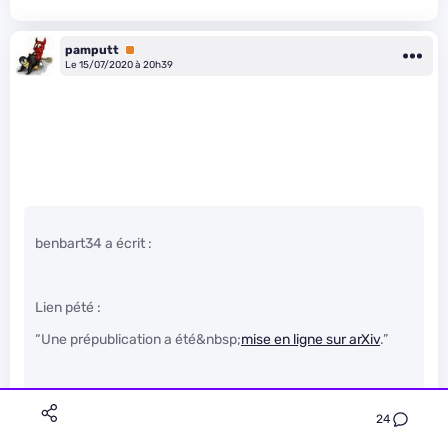
pamputt
Premium
Le 15/07/2020 à 20h39
benbart34 a écrit :
Lien pété :
“Une prépublication a été&nbsp;
mise en ligne sur arXiv
.”
24
En effet, le lien correct