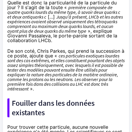
Quelle est donc la particularité de la particule du
jour ? Il s'agit de la toute «
première composée de
quatre quarks lourds du même type, à savoir deux quarks c
et deux antiquarks c
[...]
Jusqu'à présent, LHCb et les autres
expériences avaient observé uniquement des tétraquarks
comprenant au maximum deux quarks lourds, et aucun
ayant plus de deux quarks du même type
», explique
Giovanni Passaleva, le porte-parole sortant de la
collaboration LHCb.
De son coté, Chris Parkes, qui prend la succession à
ce poste, ajoute que «
ces particules exotiques lourdes
sont des cas extrêmes, et elles constituent pourtant des objets
assez simples théoriquement, avec lesquels il est possible de
tester des modèles pouvant ensuite être utilisés pour
expliquer la nature des particules de la matière ordinaire,
comme les protons ou les neutrons. Les observer pour la
première fois dans des collisions au LHC est donc très
intéressant
».
Fouiller dans les données
existantes
Pour trouver cette particule, aucune nouvelle
expérience n'a été menée. Les scientifiques se sont