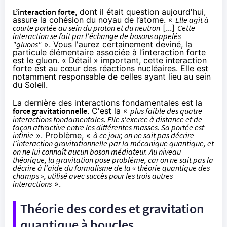
L’interaction forte,
dont il était question aujourd'hui,
assure la cohésion du noyau de l’atome. «
Elle agit à
courte portée au sein du proton et du neutron
[...]
Cette
interaction se fait par l'échange de bosons appelés
"gluons"
». Vous l'aurez certainement deviné, la
particule élémentaire associée à l’interaction forte
est le gluon. « Détail » important, cette interaction
forte est au cœur des réactions nucléaires. Elle est
notamment responsable de celles ayant lieu au sein
du Soleil.
La dernière des interactions fondamentales est la
force gravitationnelle
. C'est la «
plus faible des quatre
interactions fondamentales. Elle s'exerce à distance et de
façon attractive entre les différentes masses. Sa portée est
infinie
». Problème, «
à ce jour, on ne sait pas décrire
l’interaction gravitationnelle par la mécanique quantique, et
on ne lui connaît aucun boson médiateur. Au niveau
théorique, la gravitation pose problème, car on ne sait pas la
décrire à l’aide du formalisme de la « théorie quantique des
champs », utilisé avec succès pour les trois autres
interactions
».
Théorie des cordes et gravitation
quantique à boucles