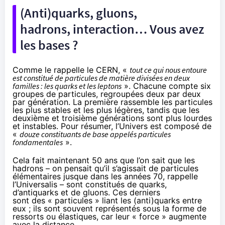
(Anti)quarks, gluons,
hadrons, interaction… Vous avez
les bases ?
Comme le rappelle le CERN, «
tout ce qui nous entoure
est constitué de particules de matière divisées en deux
familles : les quarks et les leptons
». Chacune compte six
groupes de particules, regroupées deux par deux
par génération. La première rassemble les particules
les plus stables et les plus légères, tandis que les
deuxième et troisième générations sont plus lourdes
et instables. Pour résumer, l’Univers est composé de
«
douze constituants de base appelés particules
fondamentales
».
Cela fait maintenant 50 ans que l’on sait que les
hadrons – on pensait qu’il s’agissait de particules
élémentaires jusque dans les années 70,
rappelle
l’Universalis
– sont constitués de quarks,
d’antiquarks et de gluons. Ces derniers
sont des « particules » liant les (anti)quarks entre
eux ; ils sont souvent représentés sous la forme de
ressorts ou élastiques, car leur « force » augmente
avec la distance.