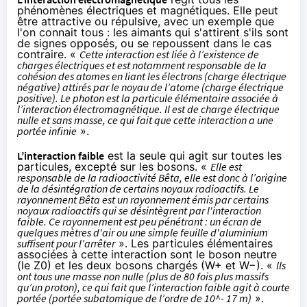
phénomènes électriques et magnétiques. Elle peut
être attractive ou répulsive, avec un exemple que
l'on connait tous : les aimants qui s'attirent s'ils sont
de signes opposés, ou se repoussent dans le cas
contraire. «
Cette interaction est liée à l’existence de
charges électriques et est notamment responsable de la
cohésion des atomes en liant les électrons (charge électrique
négative) attirés par le noyau de l’atome (charge électrique
positive). Le photon est la particule élémentaire associée à
l’interaction électromagnétique. Il est de charge électrique
nulle et sans masse, ce qui fait que cette interaction a une
portée infinie
».
L’interaction faible
est la seule qui agit sur toutes les
particules, excepté sur les bosons. «
Elle est
responsable de la radioactivité Bêta, elle est donc à l’origine
de la désintégration de certains noyaux radioactifs. Le
rayonnement Bêta est un rayonnement émis par certains
noyaux radioactifs qui se désintègrent par l'interaction
faible. Ce rayonnement est peu pénétrant : un écran de
quelques mètres d'air ou une simple feuille d'aluminium
suffisent pour l’arrêter
». Les particules élémentaires
associées à cette interaction sont le boson neutre
(le Z0) et les deux bosons chargés (W+ et W−). «
lls
ont tous une masse non nulle (plus de 80 fois plus massifs
qu’un proton), ce qui fait que l’interaction faible agit à courte
portée (portée subatomique de l’ordre de 10^- 17 m)
».