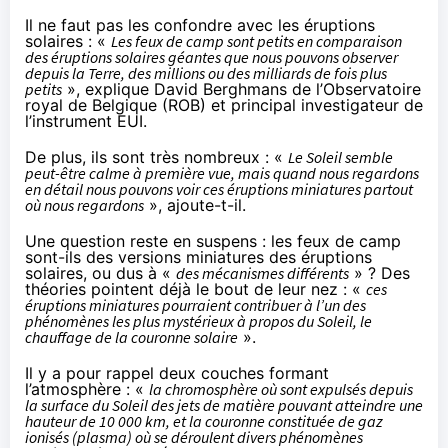
Il ne faut pas les confondre avec les éruptions
solaires : «
Les feux de camp sont petits en comparaison
des éruptions solaires géantes que nous pouvons observer
depuis la Terre, des millions ou des milliards de fois plus
petits
», explique David Berghmans de l’Observatoire
royal de Belgique (ROB) et principal investigateur de
l’instrument EUI.
De plus, ils sont très nombreux : «
Le Soleil semble
peut-être calme à première vue, mais quand nous regardons
en détail nous pouvons voir ces éruptions miniatures partout
où nous regardons
», ajoute-t-il.
Une question reste en suspens : les feux de camp
sont-ils des versions miniatures des éruptions
solaires, ou dus à «
des mécanismes différents
» ? Des
théories pointent déjà le bout de leur nez : «
ces
éruptions miniatures pourraient contribuer à l’un des
phénomènes les plus mystérieux à propos du Soleil, le
chauffage de la couronne solaire
».
Il y a pour rappel deux couches formant
l’atmosphère : «
la chromosphère où sont expulsés depuis
la surface du Soleil des jets de matière pouvant atteindre une
hauteur de 10 000 km, et la couronne constituée de gaz
ionisés (plasma) où se déroulent divers phénomènes