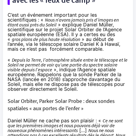
C’est un événement important pour les
scientifiques : «
Nous n’avons jamais pris d’images en
étant aussi près du Soleil
» explique Daniel Müller,
scientifique sur le projet Solar Orbiter de l’Agence
spatiale européenne (ESA). Il y a certes eu des
«
gros plans de plus haute résolution
» au début de
l’année,
via le télescope solaire Daniel K
à Hawaï,
mais ce n’est pas forcément comparable.
«
Depuis la Terre, l’atmosphère située entre le télescope et le
Soleil ne permet de voir qu’une partie du spectre solaire
visible depuis l’espace
», indique l’Agence spatiale
européenne. Rappelons que la sonde Parker de la
NASA (lancée en 2018) s’approche davantage du
Soleil, mais elle ne dispose pas de télescopes pour
observer directement le Soleil.
Solar Orbiter, Parker Solar Probe : deux sondes
spatiales « aux portes de l'enfer »
Daniel Müller ne cache pas son plaisir : «
Ce ne sont
que les premières images et nous pouvons déjà voir de
nouveaux phénomènes intéressants
[…]
Nous ne nous
attendions pas à ces excellents résultats dès le départ. Nous