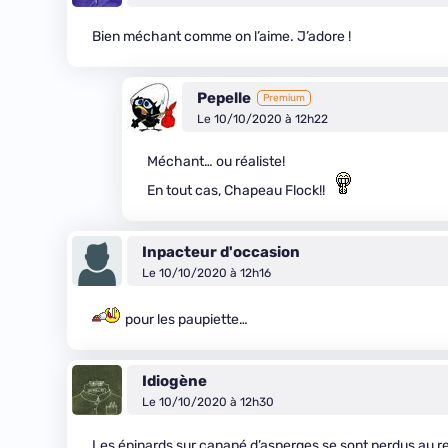
Bien méchant comme on l’aime. J’adore !
Pepelle
Premium
Le 10/10/2020 à 12h22
Méchant… ou réaliste!
En tout cas, Chapeau Flock!!
Inpacteur d'occasion
Le 10/10/2020 à 12h16
pour les paupiette…
Idiogène
Le 10/10/2020 à 12h30
Les épinards sur canapé d’asperges se sont perdus au r