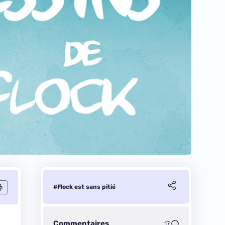
#Flock est sans pitié
Commentaires
17