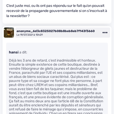
C’est juste moi, ou ils ont pas répondu sur le fait qu’on pouvait
recevoir de la propagande gouvernementale si on s’inscrivait à
la newsletter ?
anonyme_6d3c8325027b08b8beb8eb7f143f3660
Le 19/07/2021 à 15h29
hansi
a dit:
Déjà les 3 ans de retard, c’est inadmissible et honteux.
Ensuite la simple existence de cette boutique, destinée à
vendre l’éborgneur de gilets jaunes et destructeur de la
France, parachuté par l’UE et ses copains milliardaires, est
un abus de biens sociaux caractérisé. Qui plus est : ce
pauvre type et sa cougar ne font plus rire personne, à part
peut-être chez LREM et ses copains milliardaires… Bref,
vous avez bien fait de les taquiner, mais le problème de
fond, c’est que cette boutique est une insulte ouverte aux
français, et une preuve évidente de corruption généralisée.
Ça fait au moins deux ans que l’article 68 de la Constitution
aurait du être enclenché par les députés et sénateurs qui
ont refusé de faire le ménage qui s’impose, en couvrant les
agissement de l’individu. Chacun en tirera ses conclusions.