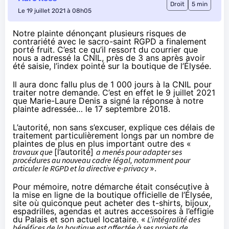
Droit
5 min
Le 19 juillet 2021 à 08h05
Notre plainte dénonçant plusieurs risques de
contrariété avec le sacro-saint RGPD a finalement
porté fruit. C’est ce qu’il ressort du courrier que
nous a adressé la CNIL, près de 3 ans après avoir
été saisie, l’index pointé sur
la boutique de l’Élysée
.
Il aura donc fallu plus de 1 000 jours à la CNIL pour
traiter notre demande. C’est en effet le 9 juillet 2021
que Marie-Laure Denis a signé la réponse à notre
plainte adressée… le 17 septembre 2018.
L’autorité, non sans s’excuser, explique ces délais de
traitement particulièrement longs par un nombre de
plaintes de plus en plus important outre des «
travaux que
[l’autorité]
a menés pour adapter ses
procédures au nouveau cadre légal, notamment pour
articuler le RGPD et la directive e-privacy
».
Pour mémoire, notre démarche était consécutive à
la mise en ligne de la boutique officielle de l’Élysée,
site où quiconque peut acheter des t-shirts, bijoux,
espadrilles, agendas et autres accessoires à l’effigie
du Palais et son actuel locataire. «
L’intégralité des
bénéfices de la boutique est affectée à ses projets de