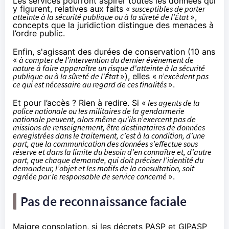
Les services pourront aspirer toutes les données qui
y figurent, relatives aux faits «
susceptibles de porter
atteinte à la sécurité publique ou à la sûreté de l’État
»,
concepts que la juridiction distingue des menaces à
l’ordre public.
Enfin, s'agissant des durées de conservation (10 ans
«
à compter de l'intervention du dernier événement de
nature à faire apparaître un risque d'atteinte à la sécurité
publique ou à la sûreté de l'État
»), elles «
n’excèdent pas
ce qui est nécessaire au regard de ces finalités
».
Et pour l’accès ? Rien à redire. Si «
les agents de la
police nationale ou les militaires de la gendarmerie
nationale peuvent, alors même qu’ils n’exercent pas de
missions de renseignement, être destinataires de données
enregistrées dans le traitement, c’est à la condition, d’une
part, que la communication des données s’effectue sous
réserve et dans la limite du besoin d’en connaître et, d’autre
part, que chaque demande, qui doit préciser l’identité du
demandeur, l’objet et les motifs de la consultation, soit
agréée par le responsable de service concerné
».
Pas de reconnaissance faciale
Maigre consolation, si les décrets PASP et GIPASP