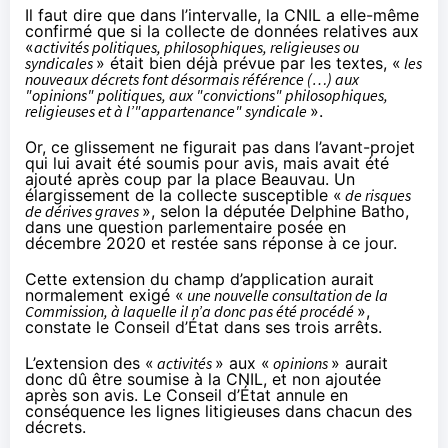
Il faut dire que dans l’intervalle, la CNIL
a elle-même
confirmé
que si la collecte de données relatives aux
«
activités politiques, philosophiques, religieuses ou
syndicales
» était bien déjà prévue par les textes, «
les
nouveaux décrets font désormais référence (…) aux
"opinions" politiques, aux "convictions" philosophiques,
religieuses et à l’"appartenance" syndicale
».
Or, ce glissement ne figurait pas dans l’avant-projet
qui lui avait été soumis pour avis, mais avait été
ajouté après coup par la place Beauvau. Un
élargissement de la collecte susceptible «
de risques
de dérives graves
», selon la députée Delphine Batho,
dans une
question parlementaire
posée en
décembre 2020 et restée sans réponse à ce jour.
Cette extension du champ d’application aurait
normalement exigé «
une nouvelle consultation de la
Commission, à laquelle il n’a donc pas été procédé
»,
constate le Conseil d’État dans ses trois arrêts.
L’extension des «
activités
» aux «
opinions
» aurait
donc dû être soumise à la CNIL, et non ajoutée
après son avis. Le Conseil d’État annule en
conséquence les lignes litigieuses dans chacun des
décrets.