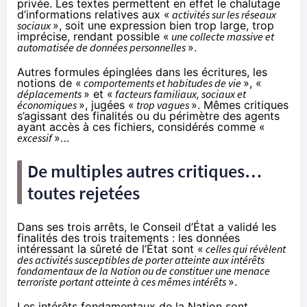
privée. Les textes permettent en effet le chalutage
d’informations relatives aux «
activités sur les réseaux
sociaux
», soit une expression bien trop large, trop
imprécise, rendant possible «
une collecte massive et
automatisée de données personnelles
».
Autres formules épinglées dans les écritures, les
notions de «
comportements et habitudes de vie
», «
déplacements
» et «
facteurs familiaux, sociaux et
économiques
», jugées «
trop vagues
». Mêmes critiques
s’agissant des finalités ou du périmètre des agents
ayant accès à ces fichiers, considérés comme «
excessif
»…
De multiples autres critiques…
toutes rejetées
Dans ses trois arrêts, le Conseil d’État a validé les
finalités des trois traitements : les données
intéressant la sûreté de l’État sont «
celles qui révèlent
des activités susceptibles de porter atteinte aux intérêts
fondamentaux de la Nation ou de constituer une menace
terroriste portant atteinte à ces mêmes intérêts
».
Les intérêts fondamentaux de la Nation sont