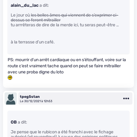
alain_du_lac
a dit:
Le jour où
les belles âmes qui viennent de s’exprimer ci-
dessus se feront mitrailler
tu arrrêteras de dire de la merde ici, tu seras peut-être …
à la terrasse d’un café.
PS: mourrir d’un arrêt cardiaque ou en s’étouffant, voire sur la
route c’est vraiment tache quand on peut se faire mitrailler
avec une proba digne du loto
tpeg5stan
Le 30/12/2021 à 12h53
OB
a dit:
Je pense que le rubicon a été franchi avec le fichage
autorisé (et revendiqué) à cause des opinions politiques.