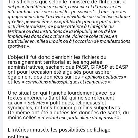
Trois fichiers qui, selon
le ministère de l’Intérieur
, «
ont pour finalités de recueillir, conserver et d’analyser les
informations qui concernent les personnes (…) ainsi que les
groupements dont l’activité individuelle ou collective indique
qu’elles peuvent être susceptibles de prendre part à des
activités terroristes, de porter atteinte à l’intégrité du
territoire ou des institutions de la République ou d’être
impliquées dans des actions de violence collectives, en
particulier en milieu urbain ou à l’occasion de manifestations
sportives
».
L’objectif fut donc d’enrichir les fichiers du
renseignement territorial et les enquêtes
administratives, sachant que PASP, GIPASP et EASP
ont pour l’occasion été aiguisés pour aspirer
également des données sur les «
opinions politiques
»
et les «
convictions philosophiques et religieuses
».
Une situation qui tranche lourdement avec les
textes antérieurs (
là
et
là
) qui ne se référaient
qu’aux «
activités
» politiques, religieuses et
syndicales, notions beaucoup moins subjectives !
De même ont été ajoutées les données de santé, du
moins celles «
révélant une particulière dangerosité
».
L’Intérieur muscle les possibilités de fichage
politique