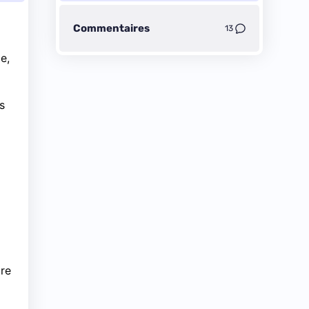
Commentaires
13
e,
s
tre