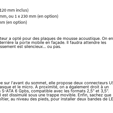
 120 mm inclus)
 mm, ou 1 x 230 mm (en option)
 mm (en option)
ucteur a opté pour des plaques de mousse acoustique. On en
errière la porte mobile en façade. Il faudra attendre les
sement est silencieux... ou pas.
uée sur l'avant du sommet, elle propose deux connecteurs 
casque et le micro. À proximité, on a également droit à un
S-ATA 6 Gpbs, compatible avec les formats 2,5" et 3,5".
l est dissimulé sous une trappe movible. Enfin, sachez que
tier, au niveau des pieds, pour installer deux bandes de L