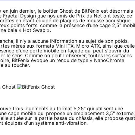
x
en juin dernier, le boîtier Ghost de BitFénix est désormais
 Fractal Design que nos amis de Prix du Net
ont testé
, ce
scrètes en étant équipé de plaques de mousse acoustique.
eux points forts, comme la présence d’une cage 2,5″ mobil
une baie « Hot Swap ».
nche, il n'y a aucune INformation au sujet de son poids.
 cartes mères aux formats Mini ITX, Micro ATX, ainsi que celle
résence d'une porte mobile en façade qui peut s'ouvrir du
nger le sens. Comme on peut l'observer, toutes les surfaces
 noire, BitFénix évoque un rendu de type « NanoChrome
ce au toucher.
 trouve trois logements au format 5,25" qui utilisent une
a une cage mobile qui propose un emplacement 3,5" externe,
celle située sur la partie basse du châssis, elle propose qua
ont équipés d'un système anti-vibration.