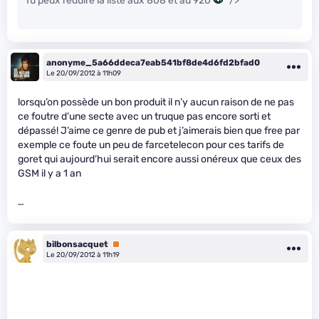
Tu peux réduire la liste aux 808 et au 920
" />
anonyme_5a66ddeca7eab541bf8de4d6fd2bfad0
Le 20/09/2012 à 11h09
lorsqu’on possède un bon produit il n’y aucun raison de ne pas
ce foutre d’une secte avec un truque pas encore sorti et
dépassé! J’aime ce genre de pub et j’aimerais bien que free par
exemple ce foute un peu de farcetelecon pour ces tarifs de
goret qui aujourd’hui serait encore aussi onéreux que ceux des
GSM il y a 1 an
…
bilbonsacquet
Premium
Le 20/09/2012 à 11h19