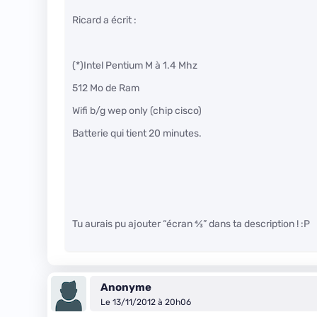
Ricard a écrit :
(*)Intel Pentium M à 1.4 Mhz
512 Mo de Ram
Wifi b/g wep only (chip cisco)
Batterie qui tient 20 minutes.
Tu aurais pu ajouter “écran
4
⁄
3
” dans ta description ! :P
Anonyme
Le 13/11/2012 à 20h06