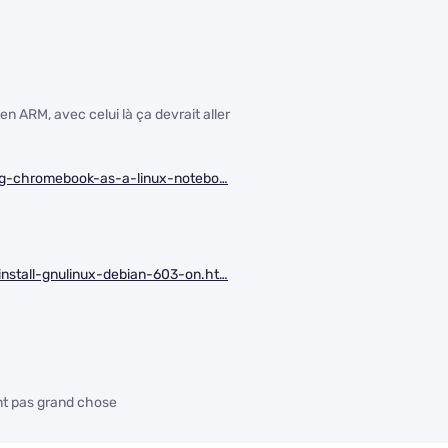
n ARM, avec celui là ça devrait aller
ung-chromebook-as-a-linux-notebo…
nstall-gnulinux-debian-603-on.ht…
nt pas grand chose