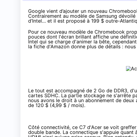
Google vient d’ajouter un nouveau Chromebook 
Contrairement au modèle de Samsung
dévoilé 
d’Intel… et il est proposé à 199 $ outre-Atlanti
Pour ce nouveau modèle de Chromebook proposé
pouces dont l'écran brillant affiche une définit
Intel qui se charge d'animer la bête, cependan
la fiche d'
Amazon
donne plus de détails : nous
Le tout est accompagné de 2 Go de DDR3, d'un
cartes SDHC. La partie stockage ne s'arrête
nous avons le droit à un abonnement de deux 
de 120 $ (4,99 $ / mois).
Côté connectivité, ce C7 d'Acer se voit greffe
double bande. La connectique s'appuie quant à 