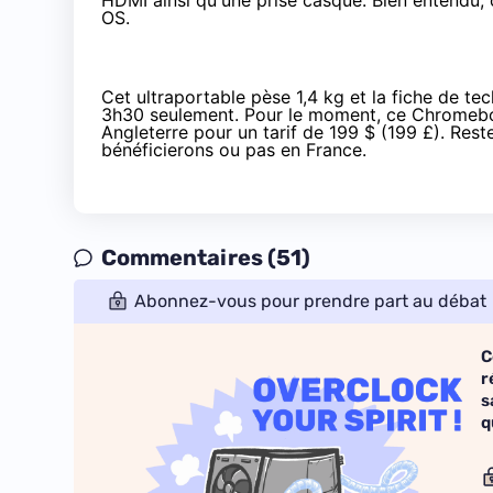
HDMI ainsi qu'une prise casque. Bien entendu, 
OS.
Cet ultraportable pèse 1,4 kg et la fiche de t
3h30 seulement. Pour le moment, ce Chromeboo
Angleterre pour un tarif de 199 $ (199 £). Re
bénéficierons ou pas en France.
Commentaires (51)
Abonnez-vous pour prendre part au débat
C
r
s
q