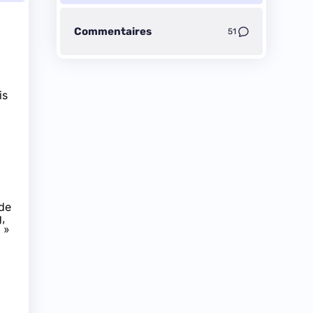
Commentaires
51
is
de
,
 »