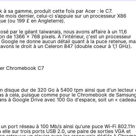
à sa gamme, produit cette fois par Acer : le C7.
le mois dernier
, celui-ci s’appuie sur un processeur X86
que (ou 199 £ en Angleterre).
 par le géant taiwanais, nous avons affaire à un 11,6
ion de 1366 x 768 pixels. À l'intérieur, c'est un processeur
t Google ne donne aucun détail quant à la puce retenue, ma
 avons le droit à un
Celeron 847
(double coeur à 1,1 GHz).
 disque dur de 320 Go à 5400 tpm ainsi que d'un lecteur 
 pas à cela, puisque comme pour le Chromebook de Samsung
ans à Google Drive avec 100 Go d'espace, soit un « cadeau
r un port réseau à 100 Mb/s ainsi qu'une puce Wi-Fi 802.11n
elle sur trois ports USB 2.0, une paire de sorties VGA et