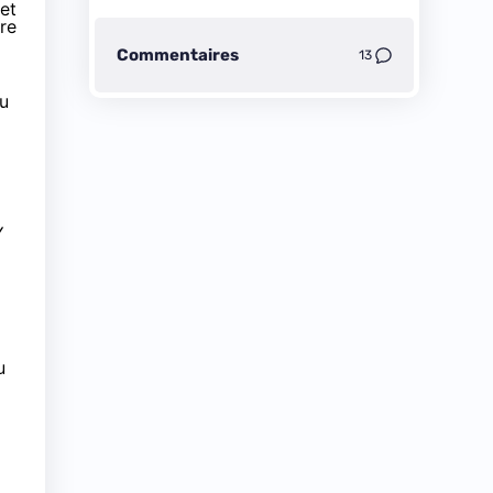
et
re
Commentaires
13
u
Y
u