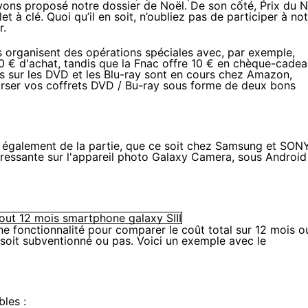
avons proposé
notre dossier de Noël
. De son côté, Prix du N
let
à clé. Quoi qu’il en soit, n’oubliez pas de participer à
not
r.
 organisent des opérations spéciales avec, par exemple,
0 € d'achat
, tandis que la Fnac offre
10 € en chèque-cadea
ns sur
les DVD et les Blu-ray sont en cours chez Amazon
,
ser vos coffrets DVD / Bu-ray
sous forme de deux bons
galement de la partie, que ce soit chez
Samsung
et
SON
téressante sur l'appareil photo Galaxy Camera, sous Android
e fonctionnalité pour comparer le
coût total sur 12 mois o
 soit subventionné ou pas. Voici un exemple avec le
bles :