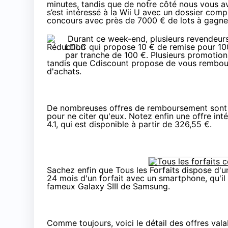
minutes, tandis que de notre côté nous vous 
s’est intéressé à la Wii U avec
un dossier comp
concours avec près de 7000 €
de lots à gagne
Durant ce week-end, plusieurs revendeurs
LDLC qui propose
10 € de remise pour 10
par tranche de 100 €
. Plusieurs promotio
tandis que Cdiscount propose de
vous rembour
d'achats.
De nombreuses offres de remboursement sont é
pour ne citer qu'eux. Notez enfin une offre in
4.1, qui est disponible à partir de
326,55 €
.
Sachez enfin que
Tous les Forfaits
dispose d'un
24 mois
d'un forfait avec un smartphone, qu'il
fameux
Galaxy SIII de Samsung
.
Comme toujours, voici le détail des offres vala