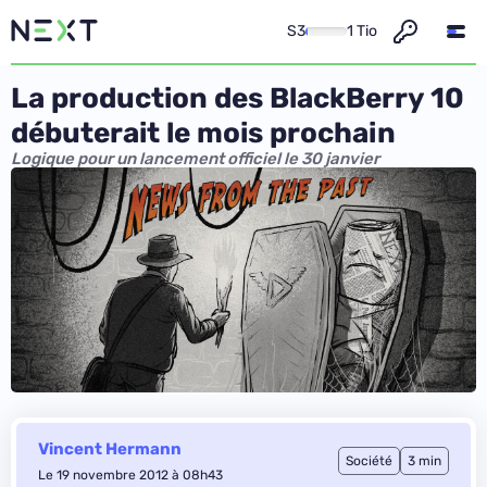
S3
1 Tio
La production des BlackBerry 10
débuterait le mois prochain
Logique pour un lancement officiel le 30 janvier
Vincent Hermann
Société
3 min
Le 19 novembre 2012 à 08h43