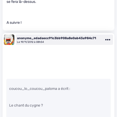
se fera là-dessus.
A suivre !
anonyme_edadaecc91c3bb908a8e0ab43a984c71
Le 19/11/2012 à 08h54
coucou_lo_coucou_paloma a écrit :
Le chant du cygne ?