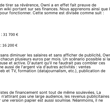
de tirer sa révérence, Owni a en effet fait preuve de
 un
wiki portant sur ses finances
. Nous apprenons ainsi que 
 pour fonctionner. Cette somme est divisée comme suit :
 : 31 700 €
: 16 200 €
ans diminuer les salaires et sans afficher de publicité, Ow
chacun plusieurs euros par mois. Un scénario possible si la
se et active. D'autant qu'il ne faudrait pas combler ces
aussi de l'argent via d'autres activités : ventes
b et TV, formation (datajournalism, etc.), publication de
s pistes de financement sont tout de même soulevées. La
n'attirant pas une large audience, les revenus publicitaires
er une version papier est aussi soumise. Néanmoins, il ne