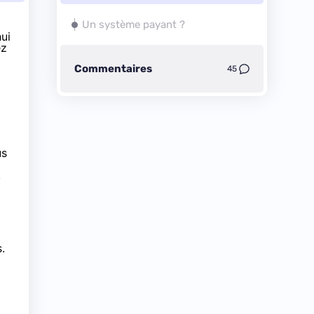
Un système payant ?
ui
ez
Commentaires
45
us
,
.