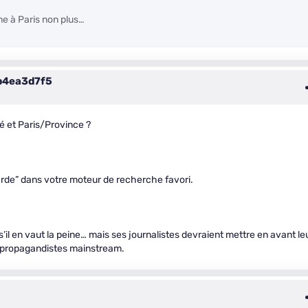
rme à Paris non plus…
4ea3d7f5
yé et Paris/Province ?
arde” dans votre moteur de recherche favori.
s’il en vaut la peine… mais ses journalistes devraient mettre en avant le
ls propagandistes mainstream.