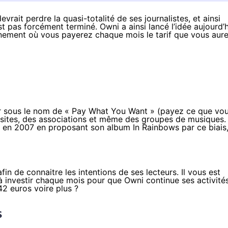
evrait perdre la quasi-totalité de ses journalistes, et ainsi
est pas forcément terminé. Owni a ainsi lancé
l’idée
aujourd’h
nement où vous payerez chaque mois le tarif que vous aur
r sous le nom de « Pay What You Want » (payez ce que vo
s sites, des associations et même des groupes de musiques.
re en 2007 en proposant son album
In Rainbows
par ce biais
fin de connaitre les intentions de ses lecteurs
. Il vous est
 investir chaque mois pour que Owni continue ses activités
42 euros voire plus ?
s