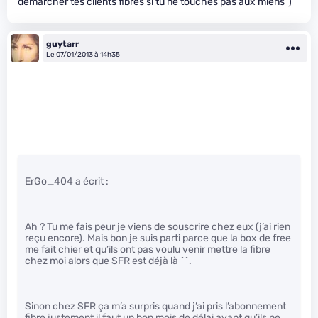
démarcher tes clients fibres si tu ne touches pas aux miens”)
guytarr
Le 07/01/2013 à 14h35
ErGo_404 a écrit :
Ah ? Tu me fais peur je viens de souscrire chez eux (j’ai rien
reçu encore). Mais bon je suis parti parce que la box de free
me fait chier et qu’ils ont pas voulu venir mettre la fibre
chez moi alors que SFR est déjà là ^^.
Sinon chez SFR ça m’a surpris quand j’ai pris l’abonnement
fibre justement il faut un bon mois de délai avant qu’ils ne