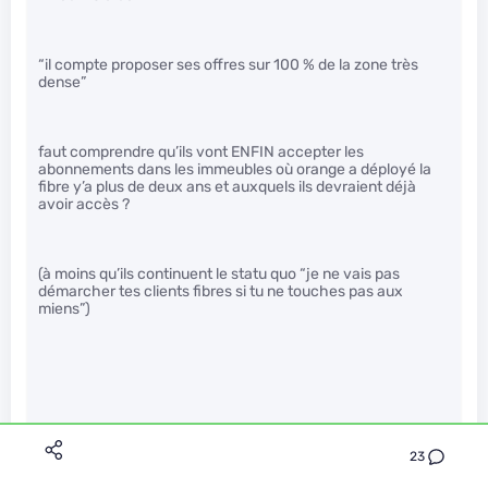
“il compte proposer ses offres sur 100 % de la zone très
dense”
faut comprendre qu’ils vont ENFIN accepter les
abonnements dans les immeubles où orange a déployé la
fibre y’a plus de deux ans et auxquels ils devraient déjà
avoir accès ?
(à moins qu’ils continuent le statu quo “je ne vais pas
démarcher tes clients fibres si tu ne touches pas aux
miens”)
Techniquement c’est a Orange de partager les accès dans
23
ce cas, dans les faits c’est plus complexe que ça.