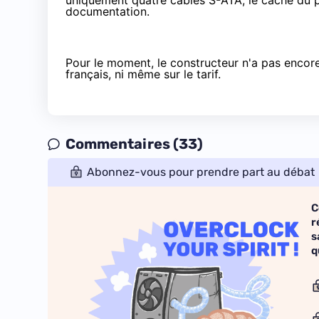
uniquement quatre câbles S-ATA, le cache du pa
documentation.
Pour le moment, le constructeur n'a pas encore 
français, ni même sur le tarif.
Commentaires (33)
Abonnez-vous pour prendre part au débat
C
r
s
q