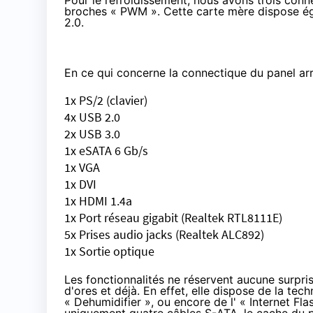
Pour le refroidissement, nous avons trois conn
broches « PWM ». Cette carte mère dispose ég
2.0.
En ce qui concerne la connectique du panel arr
1x PS/2 (clavier)
4x USB 2.0
2x USB 3.0
1x eSATA 6 Gb/s
1x VGA
1x DVI
1x HDMI 1.4a
1x Port réseau gigabit (Realtek RTL8111E)
5x Prises audio jacks (Realtek ALC892)
1x Sortie optique
Les fonctionnalités ne réservent aucune surpr
d'ores et déjà. En effet, elle dispose de la tech
«
Dehumidifier
», ou encore de l' «
Internet Fla