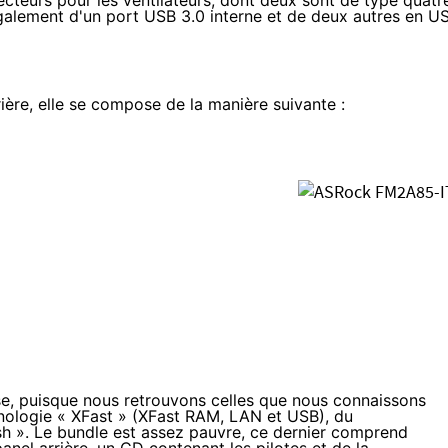
ecteurs pour les ventilateurs, dont deux sont de type quatr
alement d'un port USB 3.0 interne et de deux autres en U
ière, elle se compose de la manière suivante :
ise, puisque nous retrouvons celles que nous connaissons
nologie « XFast » (
XFast RAM
,
LAN
et
USB
), du
sh
». Le bundle est assez pauvre, ce dernier comprend