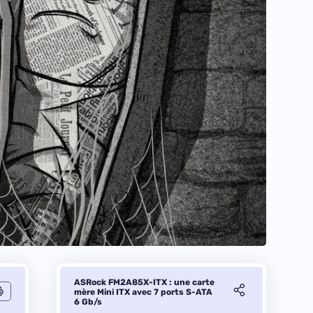
ASRock FM2A85X-ITX : une carte
mère Mini ITX avec 7 ports S-ATA
6 Gb/s