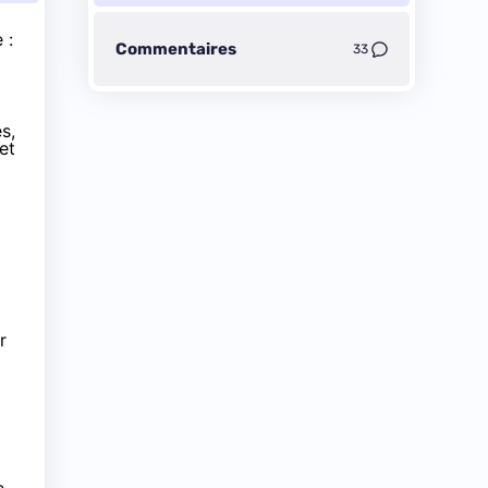
 :
Commentaires
33
s,
et
r