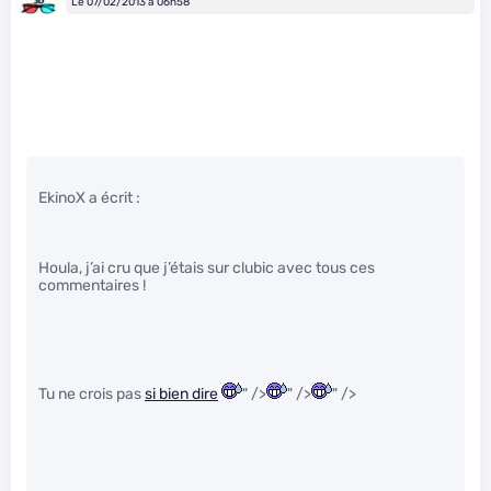
Le 07/02/2013 à 06h58
EkinoX a écrit :
Houla, j’ai cru que j’étais sur clubic avec tous ces
commentaires !
Tu ne crois pas
si bien dire
" />
" />
" />