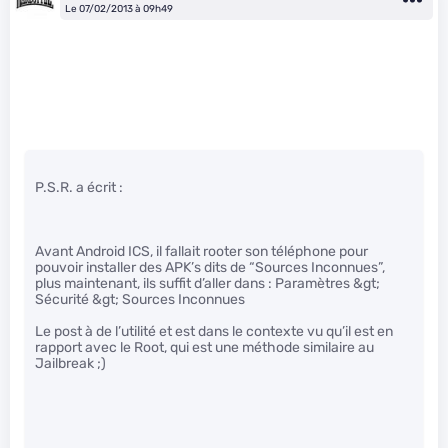
Le 07/02/2013 à 09h49
P.S.R. a écrit :
Avant Android ICS, il fallait rooter son téléphone pour
pouvoir installer des APK’s dits de “Sources Inconnues”,
plus maintenant, ils suffit d’aller dans : Paramètres &gt;
Sécurité &gt; Sources Inconnues
Le post à de l’utilité et est dans le contexte vu qu’il est en
rapport avec le Root, qui est une méthode similaire au
Jailbreak ;)