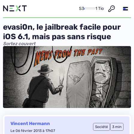
S3
1 Tio
evasi0n, le jailbreak facile pour
iOS 6.1, mais pas sans risque
Sortez couvert
Vincent Hermann
Société
3 min
Le 06 février 2013 à 17h07