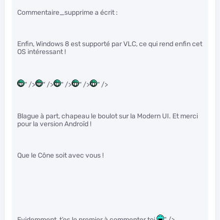
Commentaire_supprime a écrit :
Enfin, Windows 8 est supporté par VLC, ce qui rend enfin cet
OS intéressant !
" />
" />
" />
" />
" />
Blague à part, chapeau le boulot sur la Modern UI. Et merci
pour la version Androïd !
Que le Cône soit avec vous !
Evidemment, t’es le premier à commenter toi
" />