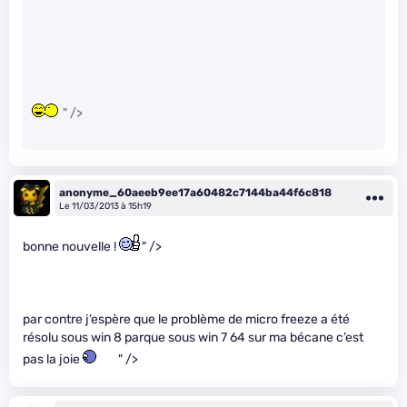
" />
anonyme_60aeeb9ee17a60482c7144ba44f6c818
Le 11/03/2013 à 15h19
bonne nouvelle !
" />
par contre j’espère que le problème de micro freeze a été
résolu sous win 8 parque sous win 7 64 sur ma bécane c’est
pas la joie
" />