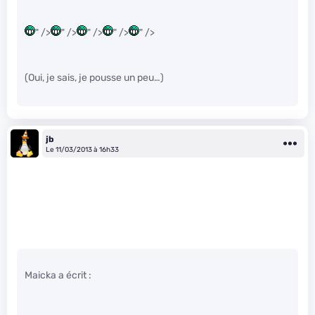
" />
" />
" />
" />
" />
(Oui, je sais, je pousse un peu…)
jb
Le 11/03/2013 à 16h33
Maicka a écrit :