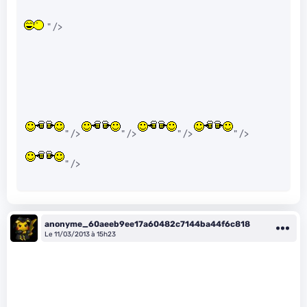
" />
" />
" />
" />
" />
" />
anonyme_60aeeb9ee17a60482c7144ba44f6c818
Le 11/03/2013 à 15h23