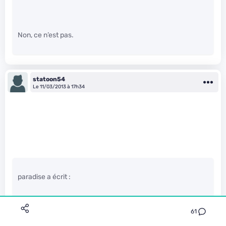
Non, ce n’est pas.
statoon54
Le 11/03/2013 à 17h34
paradise a écrit :
61
Ah bon ? Il n’y avait pas de VLC pour Windows 8 ?
" />