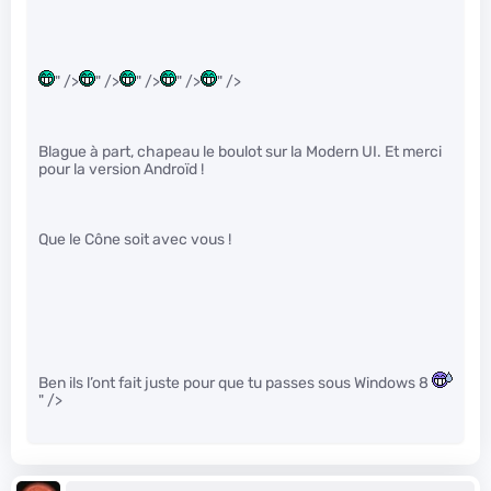
" />
" />
" />
" />
" />
Blague à part, chapeau le boulot sur la Modern UI. Et merci
pour la version Androïd !
Que le Cône soit avec vous !
Ben ils l’ont fait juste pour que tu passes sous Windows 8
" />