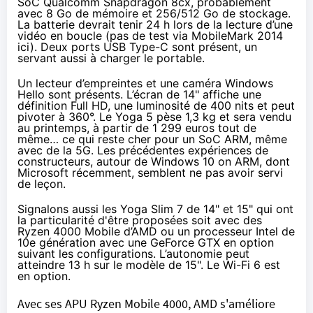
SoC Qualcomm Snapdragon 8cx, probablement
avec 8 Go de mémoire et 256/512 Go de stockage.
La batterie devrait tenir 24 h lors de la lecture d’une
vidéo en boucle (pas de test via MobileMark 2014
ici). Deux ports USB Type-C sont présent, un
servant aussi à charger le portable.
Un lecteur d’empreintes et une caméra Windows
Hello sont présents. L’écran de 14" affiche une
définition Full HD, une luminosité de 400 nits et peut
pivoter à 360°. Le Yoga 5 pèse 1,3 kg et sera vendu
au printemps, à partir de 1 299 euros tout de
même… ce qui reste cher pour un SoC ARM, même
avec de la 5G. Les précédentes expériences de
constructeurs, autour de Windows 10 on ARM, dont
Microsoft récemment, semblent ne pas avoir servi
de leçon.
Signalons aussi les Yoga Slim 7 de 14" et 15" qui ont
la particularité d'être proposées soit avec des
Ryzen 4000 Mobile d’AMD ou un processeur Intel de
10e génération avec une GeForce GTX en option
suivant les configurations. L’autonomie peut
atteindre 13 h sur le modèle de 15". Le Wi-Fi 6 est
en option.
Avec ses APU Ryzen Mobile 4000, AMD s'améliore