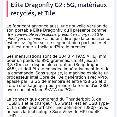
Elite Dragonfly G2 : 5G, matériaux
recyclés, et Tile
Le fabricant annonce aussi une nouvelle version de
son portable Elite Dragonfly qu’il présente comme
le «
convertible professionnel prenant en charge la 5G le
plus léger au monde
»… autant dire que la concurrence
est assez légère sur ce segment bien particulier et
qu’il est donc « facile » d’être le premier.
Ses mensurations sont de 304,3 x 197,5 x 16,1 mm
pour un poids de 990 grammes. La 5G jusqu’à
3,8 Gb/s est disponible en option (Snapdragon
X55), et doit être demandée impérativement lors de
la commande. Sans surprise, la machine exploite un
processeur Intel Core de 10e génération avec vPro,
épaulé par 16 Go de mémoire et entre 128 Go et 2
To de stockage qui peut prendre la forme d’un SSD
avec une interface S-ATA ou PCIe.
La connectique comprend du Thunderbolt 3, de
l’USB 3.1 et le chargeur (65 watts) est en USB Type-
C. La dalle peut afficher une définition 1080p (avec
ou sans la technologie Sure View de HP) ou 4K
UHD.