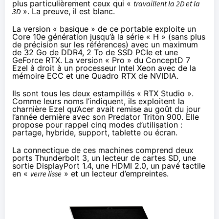
plus particulièrement ceux qui «
travaillent la 2D et la
3D
». La preuve, il est blanc.
La version « basique » de ce portable exploite un
Core 10e génération jusqu’à la série « H » (sans plus
de précision sur les références) avec un maximum
de 32 Go de DDR4, 2 To de SSD PCIe et une
GeForce RTX. La version « Pro » du ConceptD 7
Ezel à droit à un processeur Intel Xeon avec de la
mémoire ECC et une Quadro RTX de NVIDIA.
Ils sont tous les deux estampillés « RTX Studio ».
Comme leurs noms l’indiquent, ils exploitent la
charnière Ezel qu’Acer avait remise au goût du jour
l’année dernière
avec son Predator Triton 900
. Elle
propose pour rappel cinq modes d’utilisation :
partage, hybride, support, tablette ou écran.
La connectique de ces machines comprend deux
ports Thunderbolt 3, un lecteur de cartes SD, une
sortie DisplayPort 1.4, une HDMI 2.0, un pavé tactile
en «
verre lisse
» et un lecteur d’empreintes.