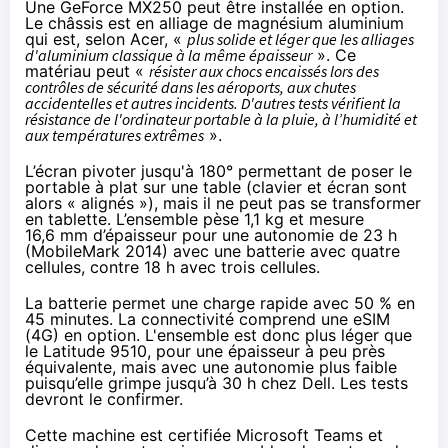
Une GeForce MX250 peut être installée en option.
Le châssis est en alliage de magnésium aluminium
qui est, selon Acer, «
plus solide et léger que les alliages
d'aluminium classique à la même épaisseur
». Ce
matériau peut «
résister aux chocs encaissés lors des
contrôles de sécurité dans les aéroports, aux chutes
accidentelles et autres incidents. D'autres tests vérifient la
résistance de l'ordinateur portable à la pluie, à l’humidité et
aux températures extrêmes
».
L’écran pivoter jusqu'à 180° permettant de poser le
portable à plat sur une table (clavier et écran sont
alors « alignés »), mais il ne peut pas se transformer
en tablette. L’ensemble pèse 1,1 kg et mesure
16,6 mm d’épaisseur pour une autonomie de 23 h
(MobileMark 2014) avec une batterie avec quatre
cellules, contre 18 h avec trois cellules.
La batterie permet une charge rapide avec 50 % en
45 minutes. La connectivité comprend une eSIM
(4G) en option. L'ensemble est donc plus léger que
le Latitude 9510, pour une épaisseur à peu près
équivalente, mais avec une autonomie plus faible
puisqu’elle grimpe jusqu’à 30 h chez Dell. Les tests
devront le confirmer.
Cette machine est certifiée Microsoft Teams et