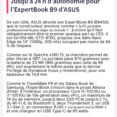
Jusqu’à 24 h d’autonomie pour
l’ExpertBook B9 d’ASUS
De son côté, ASUS dévoile son
ExpertBook B9 (B9450)
,
que le constructeur annonce comme «
le PC portable
professionnel le plus léger au monde
» ; à croire qu’il faut
obligatoirement être le premier quelque part au CES. Il
est certifié MIL-STD-810G, propose une dalle Nano
Edge de 14" (1080p, 300 nits) occupant pas moins de 94
% de l’espace.
Comme sur le Spectre x360 15, la charnière permet de
plier l’écran à 180°. Le portable pèse 870 grammes avec
la batterie de 33 Wh (995 grammes avec celle de 66
Wh), soit exactement le même poids que le dernier
Portégé de Dynabook (nous y reviendrons), pour une
épaisseur de 14,9 mm.
Comme le TravelMate P6 et les Galaxy Book de
Samsung, l’ExpertBook s’inscrit dans le projet Athena
d’Intel. À l’intérieur, un processeur Core
i5-10210U
ou
i7-10510U
de 10e génération avec vPro, un maximum de
16 Go de mémoire, jusqu’à deux SSD PCIe jusqu’à 2 To,
du Wi-Fi 6, du Bluetooth 5, deux Thunderbolt 3, un USB
3.1 Gen 2, un connecteur RJ45 «
via le port micro HDMI
»
et une chargeur en USB Type-C de 65 watts.