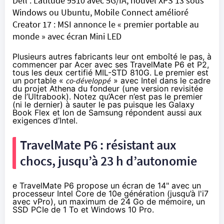
Dell : Latitude 9510 avec 5G/IA, nouvel XPS 13 sous
Windows ou Ubuntu, Mobile Connect amélioré
Creator 17 : MSI annonce le « premier portable au
monde » avec écran Mini LED
Plusieurs autres fabricants leur ont emboîté le pas, à
commencer par Acer avec
ses TravelMate P6 et P2
,
tous les deux certifié
MIL-STD 810G
. Le premier est
un portable «
co-développé
» avec Intel dans le cadre
du
projet Athena du fondeur
(une version revisitée
de l’Ultrabook). Notez qu’Acer n’est pas le premier
(ni le dernier) à sauter le pas puisque les
Galaxy
Book Flex et Ion de Samsung
répondent aussi aux
exigences d’Intel.
TravelMate P6 : résistant aux
chocs, jusqu’à 23 h d’autonomie
e TravelMate P6 propose un écran de 14" avec un
processeur Intel Core de 10e génération (jusqu’à l'i7
avec vPro), un maximum de 24 Go de mémoire, un
SSD PCIe de 1 To et Windows 10 Pro.