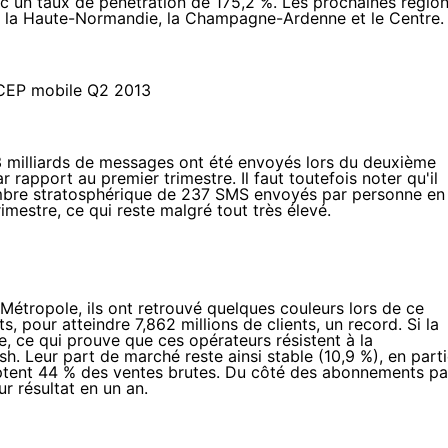
ec un taux de pénétration de 175,2 %. Les prochaines régio
t la Haute-Normandie, la Champagne-Ardenne et le Centre.
milliards de messages ont été envoyés lors du deuxième
r rapport au premier trimestre. Il faut toutefois noter qu'il
nombre stratosphérique de 237 SMS envoyés par personne en
estre, ce qui reste malgré tout très élevé.
étropole, ils ont retrouvé quelques couleurs lors de ce
, pour atteindre 7,862 millions de clients, un record. Si la
te, ce qui prouve que ces opérateurs résistent à la
. Leur part de marché reste ainsi stable (10,9 %), en part
tent 44 % des ventes brutes. Du côté des abonnements pa
r résultat en un an.