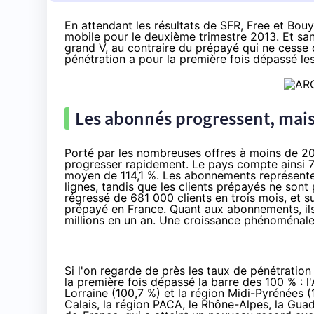
En attendant les résultats de SFR, Free et Bo
mobile pour le deuxième trimestre 2013
. Et sa
grand V, au contraire du prépayé qui ne cesse
pénétration a pour la première fois dépassé le
Les abonnés progressent, mais
Porté par les nombreuses offres à moins de 20
progresser rapidement. Le pays compte ainsi 74
moyen de 114,1 %. Les abonnements représentent
lignes, tandis que les clients prépayés ne sont 
régressé de 681 000 clients en trois mois, et su
prépayé en France. Quant aux abonnements, ils 
millions en un an. Une croissance phénoménale,
Si l'on regarde de près les taux de pénétratio
la première fois dépassé la barre des 100 % : l'
Lorraine (100,7 %) et la région Midi-Pyrénées (
Calais, la région PACA, le Rhône-Alpes, la Guade