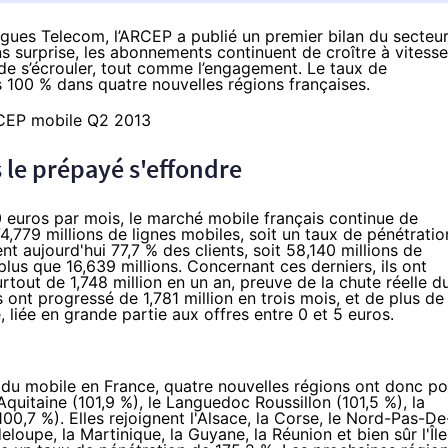
uygues Telecom, l’ARCEP a publié un premier
bilan du secteu
ns surprise, les abonnements continuent de croître à vitesse
 de s’écrouler, tout comme l’engagement. Le taux de
s 100 % dans quatre nouvelles régions françaises.
 le prépayé s'effondre
 euros par mois, le marché mobile français continue de
,779 millions de lignes mobiles, soit un taux de pénétratio
 aujourd'hui 77,7 % des clients, soit 58,140 millions de
plus que 16,639 millions. Concernant ces derniers, ils ont
rtout de 1,748 million en un an, preuve de la chute réelle d
ont progressé de 1,781 million en trois mois, et de plus de
 liée en grande partie aux offres entre 0 et 5 euros.
n du mobile en France, quatre nouvelles régions ont donc po
Aquitaine (101,9 %), le Languedoc Roussillon (101,5 %), la
100,7 %). Elles rejoignent l'Alsace, la Corse, le Nord-Pas-De
loupe, la Martinique, la Guyane, la Réunion et bien sûr l'Île