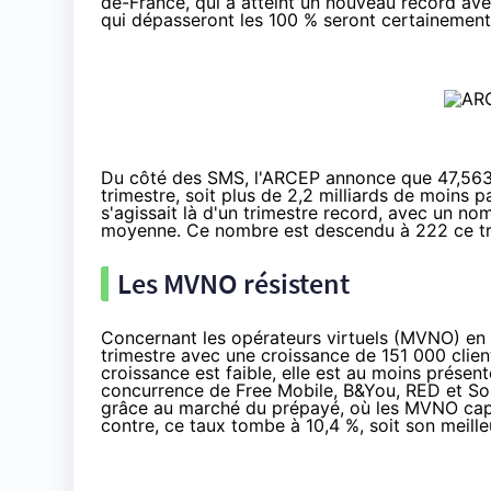
de-France, qui a atteint un nouveau record av
qui dépasseront les 100 % seront certainemen
Du côté des SMS, l'ARCEP annonce que 47,563 
trimestre, soit plus de 2,2 milliards de moins pa
s'agissait là d'un trimestre record, avec un 
moyenne. Ce nombre est descendu à 222 ce trim
Les MVNO résistent
Concernant les opérateurs virtuels (MVNO) en M
trimestre avec une croissance de 151 000 clients
croissance est faible, elle est au moins présen
concurrence de Free Mobile, B&You, RED et Sosh
grâce au marché du prépayé, où les MVNO cap
contre, ce taux tombe à 10,4 %, soit son meilleu