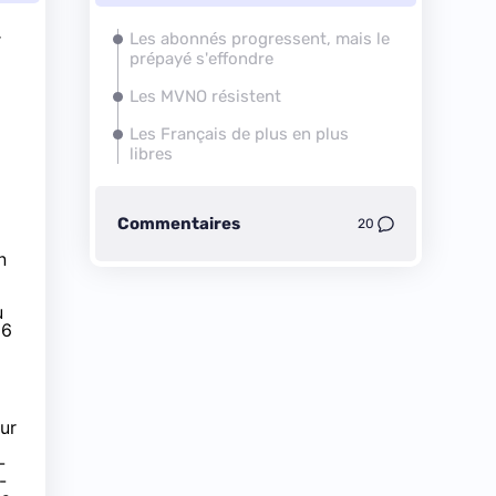
r
Les abonnés progressent, mais le
prépayé s'effondre
Les MVNO résistent
Les Français de plus en plus
libres
Commentaires
20
n
u
 6
ur
-
-