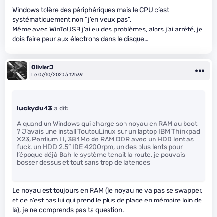
Windows tolère des périphériques mais le CPU c’est
systématiquement non “j’en veux pas”.
Même avec WinToUSB j’ai eu des problèmes, alors j’ai arrêté, je
dois faire peur aux électrons dans le disque…
OlivierJ
Le 07/10/2020 à 12h39
luckydu43
a dit:
A quand un Windows qui charge son noyau en RAM au boot
? J’avais une install ToutouLinux sur un laptop IBM Thinkpad
X23, Pentium III, 384Mo de RAM DDR avec un HDD lent as
fuck, un HDD 2.5” IDE 4200rpm, un des plus lents pour
l’époque déjà Bah le système tenait la route, je pouvais
bosser dessus et tout sans trop de latences
Le noyau est toujours en RAM (le noyau ne va pas se swapper,
et ce n’est pas lui qui prend le plus de place en mémoire loin de
là), je ne comprends pas ta question.