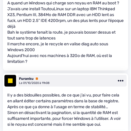
A quand un Windows qui charge son noyau en RAM au boot ?
J’avais une install ToutouLinux sur un laptop IBM Thinkpad
X23, Pentium III, 384Mo de RAM DDR avec un HDD lent as
fuck, un HDD 2.5” IDE 4200rpm, un des plus lents pour l’époque
déjà
Bah le système tenait la route, je pouvais bosser dessus et
tout sans trop de latences
Il marche encore, je le recycle en valise diag auto sous
Windows 2000
Aujourd’hui avec nos machines à 32Go de RAM, où est la
limitation ?
Furanku
Premium
Le 01/10/2020 à 11h08
Il y a des bidouilles possibles, de ce que j’ai vu, pour faire cela
en allant éditer certains paramètres dans la base de registre.
Après ce que ça donne à l’usage en terme de stabilité…
Sinon en désactivant la pagination, si la quantité de RAM est
suffisament importante, pour forcer Windows à l’utiliser. A voir
si le noyau est concerné mais il me semble que oui.