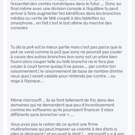
l’essentiel des ventes numériques dans le futur …. Donc au
final même avec une division console à l’équilibre tu peut
arriver à faire augmenter tes bénéfices dans les branches
médias ou vente de télé couplé à des tablettes ou
smarphone… en fait c’est le but ultime du marché des
consoles
Tu dis la ps4 est la mieux partie mais c’est pas parce que la
ps4 se vend comme la ps3 que sony ne pourrait pas couler
à cause des autres branches bon sony est un arbre bien
fourni alors couper telle ou telle branche ne le fera pas
couler à court terme quoiqu’il se passe…. par contre ton
raisonnement ( le raisonnement de base de nombre d’entre
nous quoi ) serait valable pour nintendo par contre … ou
sega à l’époque….
Même microsoft … ils se font tellement de fric dans des
domaines qui ne demandent que peu d’investissement
comme les softwares qu’ils pourraient financer 3 xbox
différents sans broncher voir + ….
Vous avez pas la notion de ce qu’est une firme
multinationale qui peut imposer sa volonté à des états si
elles le désiraient ( et en avait le droit ) … microsoft y a 4 ans