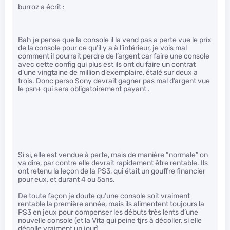
burroz a écrit :
Bah je pense que la console il la vend pas a perte vue le prix
de la console pour ce qu’il y a à l’intérieur, je vois mal
comment il pourrait perdre de l’argent car faire une console
avec cette config qui plus est ils ont du faire un contrat
d’une vingtaine de million d’exemplaire, étalé sur deux a
trois. Donc perso Sony devrait gagner pas mal d’argent vue
le psn+ qui sera obligatoirement payant .
Si si, elle est vendue à perte, mais de manière “normale” on
va dire, par contre elle devrait rapidement être rentable. Ils
ont retenu la leçon de la PS3, qui était un gouffre financier
pour eux, et durant 4 ou 5ans.
De toute façon je doute qu’une console soit vraiment
rentable la première année, mais ils alimentent toujours la
PS3 en jeux pour compenser les débuts très lents d’une
nouvelle console (et la Vita qui peine tjrs à décoller, si elle
décolle vraiment un jour)