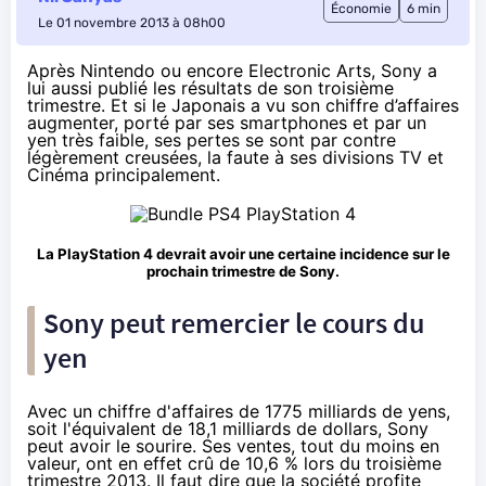
Économie
6 min
Le 01 novembre 2013 à 08h00
Après
Nintendo
ou encore
Electronic Arts
, Sony a
lui aussi publié les
résultats de son troisième
trimestre
. Et si le Japonais a vu son chiffre d’affaires
augmenter, porté par ses smartphones et par un
yen très faible, ses pertes se sont par contre
légèrement creusées, la faute à ses divisions TV et
Cinéma principalement.
La PlayStation 4 devrait avoir une certaine incidence sur le
prochain trimestre de Sony.
Sony peut remercier le cours du
yen
Avec un chiffre d'affaires de 1775 milliards de yens,
soit l'équivalent de 18,1 milliards de dollars, Sony
peut avoir le sourire. Ses ventes, tout du moins en
valeur, ont en effet crû de 10,6 % lors du troisième
trimestre 2013. Il faut dire que la société profite