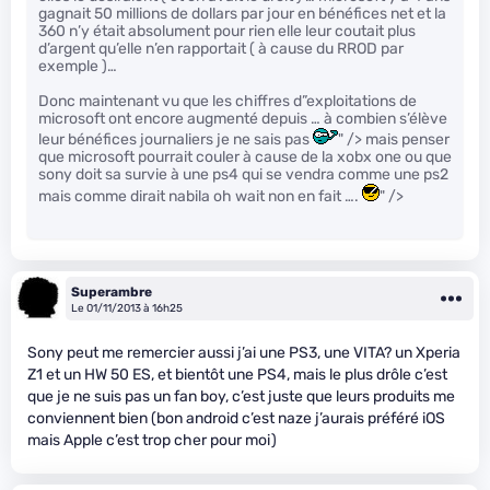
gagnait 50 millions de dollars par jour en bénéfices net et la
360 n’y était absolument pour rien elle leur coutait plus
d’argent qu’elle n’en rapportait ( à cause du RROD par
exemple )…
Donc maintenant vu que les chiffres d”exploitations de
microsoft ont encore augmenté depuis … à combien s’élève
leur bénéfices journaliers je ne sais pas
" /> mais penser
que microsoft pourrait couler à cause de la xobx one ou que
sony doit sa survie à une ps4 qui se vendra comme une ps2
mais comme dirait nabila oh wait non en fait ….
" />
Superambre
Le 01/11/2013 à 16h25
Sony peut me remercier aussi j’ai une PS3, une VITA? un Xperia
Z1 et un HW 50 ES, et bientôt une PS4, mais le plus drôle c’est
que je ne suis pas un fan boy, c’est juste que leurs produits me
conviennent bien (bon android c’est naze j’aurais préféré iOS
mais Apple c’est trop cher pour moi)