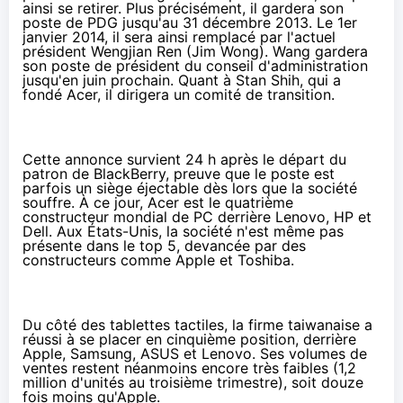
ainsi se retirer. Plus précisément, il gardera son
poste de PDG jusqu'au 31 décembre 2013. Le 1er
janvier 2014, il sera ainsi remplacé par l'actuel
président Wengjian Ren (Jim Wong). Wang gardera
son poste de président du conseil d'administration
jusqu'en juin prochain. Quant à Stan Shih, qui a
fondé Acer, il dirigera un comité de transition.
Cette annonce survient 24 h après le
départ du
patron de BlackBerry
, preuve que le poste est
parfois un siège éjectable dès lors que la société
souffre. À ce jour, Acer est le quatrième
constructeur mondial de PC derrière Lenovo, HP et
Dell. Aux États-Unis, la société n'est même pas
présente dans le top 5, devancée par des
constructeurs comme Apple et Toshiba.
Du côté des tablettes tactiles, la firme taiwanaise a
réussi à se placer en
cinquième position
, derrière
Apple, Samsung, ASUS et Lenovo. Ses volumes de
ventes restent néanmoins encore très faibles (1,2
million d'unités au troisième trimestre), soit douze
fois moins qu'Apple.