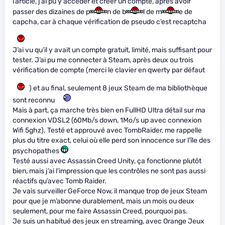
l’article, j’ai pu y accéder et créer un compte, après avoir
passer des dizaines de p
n de b
l de m
e de
capcha, car à chaque vérification de pseudo c’est recaptcha
J’ai vu qu’il y avait un compte gratuit, limité, mais suffisant pour
tester. J’ai pu me connecter à Steam, après deux ou trois
vérification de compte (merci le clavier en qwerty par défaut
) et au final, seulement 8 jeux Steam de ma bibliothèque
sont reconnu
Mais à part, ça marche très bien en FullHD Ultra détail sur ma
connexion VDSL2 (60Mb/s down, 1Mo/s up avec connexion
Wifi 5ghz). Testé et approuvé avec TombRaider, me rappelle
plus du titre exact, celui où elle perd son innocence sur l’île des
psychopathes
Testé aussi avec Assassin Creed Unity, ça fonctionne plutôt
bien, mais j’ai l’impression que les contrôles ne sont pas aussi
réactifs qu’avec Tomb Raider.
Je vais surveiller GeForce Now, il manque trop de jeux Steam
pour que je m’abonne durablement, mais un mois ou deux
seulement, pour me faire Assassin Creed, pourquoi pas.
Je suis un habitué des jeux en streaming, avec Orange Jeux