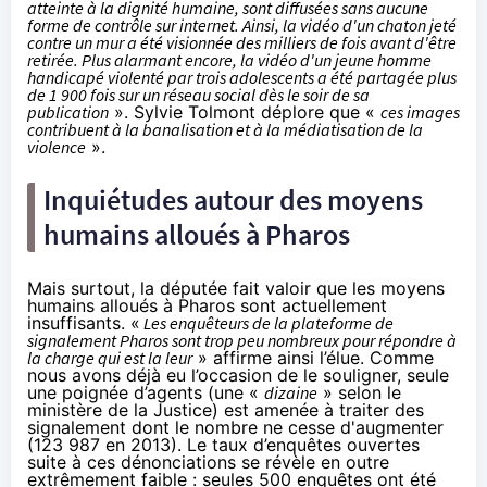
atteinte à la dignité humaine, sont diffusées sans aucune
forme de contrôle sur internet. Ainsi, la vidéo d'un chaton jeté
contre un mur a été visionnée des milliers de fois avant d'être
retirée. Plus alarmant encore, la vidéo d'un jeune homme
handicapé violenté par trois adolescents a été partagée plus
de 1 900 fois sur un réseau social dès le soir de sa
publication
». Sylvie Tolmont déplore que «
ces images
contribuent à la banalisation et à la médiatisation de la
violence
».
Inquiétudes autour des moyens
humains alloués à Pharos
Mais surtout, la députée fait valoir que les moyens
humains alloués à Pharos sont actuellement
insuffisants. «
Les enquêteurs de la plateforme de
signalement Pharos sont trop peu nombreux pour répondre à
la charge qui est la
leur
» affirme ainsi l’élue. Comme
nous avons
déjà eu l’occasion de le souligner
, seule
une poignée d’agents (une «
dizaine
»
selon le
ministère de la Justice
) est amenée à traiter des
signalement dont le nombre ne cesse d'augmenter
(123 987 en 2013). Le taux d’enquêtes ouvertes
suite à ces dénonciations se révèle en outre
extrêmement faible : seules
500 enquêtes ont été