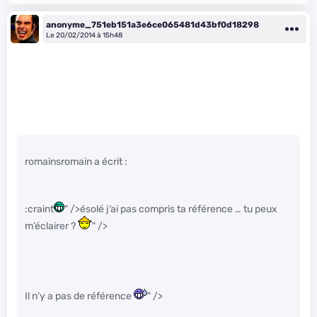
anonyme_751eb151a3e6ce065481d43bf0d18298
Le 20/02/2014 à 15h48
romainsromain a écrit :
:craint
" />ésolé j’ai pas compris ta référence … tu peux
m’éclairer ?
" />
Il n’y a pas de référence
" />