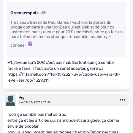
Gromsempai
a dit:
Très beau travail de Paul Banks ! Faut voir la portée du
bridge comparé à une ConBee qui est plébiscité pour ça
justement, mais j’avoue pour 20€ une fois flashée ça fait un
pont tellement moins cher que l’ensemble raspberry +
conbee !
+1, j’avoue qu’à 20€ c’est pas mal. Surtout que ça semble
facile à faire, il faut juste un serial adapter, genre ça :
https://fr.farnell.com/ftdi/ttl-232r-3v3/cable-usb-vers-ttl-
level-seri/dp/1329311
fry
Le 03/02/2021 à 17h12
rooh ça semble pas mal ce truc
entre ça et les articles qui s’annoncent sur zigbee, ça donne
envie de bricoler
bon, j’ai absolument rien en zigbee chez moi (et on peut pas