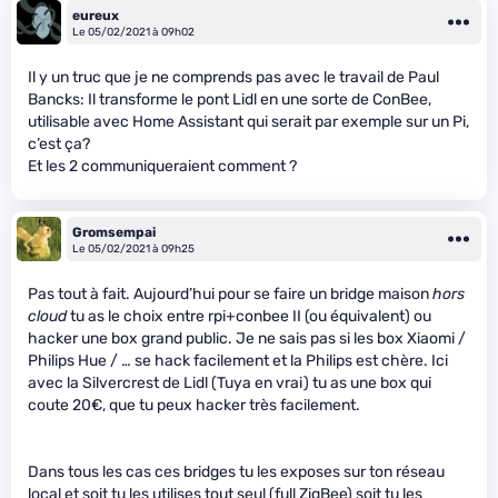
eureux
Le 05/02/2021 à 09h02
Il y un truc que je ne comprends pas avec le travail de Paul
Bancks: Il transforme le pont Lidl en une sorte de ConBee,
utilisable avec Home Assistant qui serait par exemple sur un Pi,
c’est ça?
Et les 2 communiqueraient comment ?
Gromsempai
Le 05/02/2021 à 09h25
Pas tout à fait. Aujourd’hui pour se faire un bridge maison
hors
cloud
tu as le choix entre rpi+conbee II (ou équivalent) ou
hacker une box grand public. Je ne sais pas si les box Xiaomi /
Philips Hue / … se hack facilement et la Philips est chère. Ici
avec la Silvercrest de Lidl (Tuya en vrai) tu as une box qui
coute 20€, que tu peux hacker très facilement.
Dans tous les cas ces bridges tu les exposes sur ton réseau
local et soit tu les utilises tout seul (full ZigBee) soit tu les