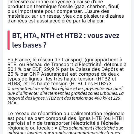
l’intensité carbone moyenne à cause d’une
production thermique fossile (gaz, charbon, fioul)
plus importante pour compenser. L’usure des
matériaux sur un réseau vieux de plusieurs dizaines
d’années est aussi accélérée par la chaleur.
BT, HTA, NTH et HTB2 : vous avez
les bases ?
En France, le réseau de transport (qui appartient à
RTE, ou Réseau de Transport d’Électricité, détenue à
50,1 % par EDF, 29,9 % par la Caisse des Dépôts et
20 % par CNP Assurances) est composé de deux
types de lignes : les très haute tension (HTB2 et
HTB3) et les haute tension (HTB). Les HTB2/3
«
permettent de relier les régions et les pays entre eux ainsi
que d’alimenter directement les grandes zones urbaines. La
majorité des lignes HTB2 ont des tensions de 400 kV et 225
kV
».
Le réseau de répartition ou d’alimentation régionale
est pour sa part composé des lignes HTB (ou HTB1
parfois) afin de transporter l’électricité à l’échelle
régionale ou locale : «
Elles acheminent l’électricité aux
industries lourdes, aux grands consommateurs électriques