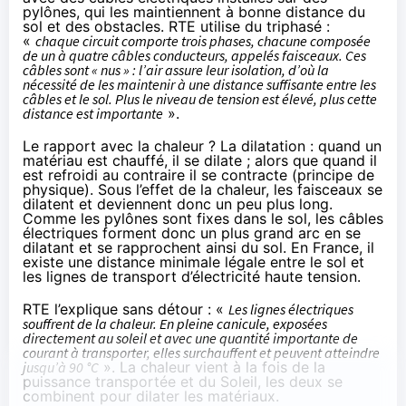
pylônes, qui les maintiennent à bonne distance du
sol et des obstacles.
RTE utilise du triphasé
:
«
chaque circuit comporte trois phases, chacune composée
de un à quatre câbles conducteurs, appelés faisceaux. Ces
câbles sont « nus » : l’air assure leur isolation, d’où la
nécessité de les maintenir à une distance suffisante entre les
câbles et le sol. Plus le niveau de tension est élevé, plus cette
distance est importante
».
Le rapport avec la chaleur ? La dilatation : quand un
matériau est chauffé, il se dilate ; alors que quand il
est refroidi au contraire il se contracte (principe de
physique). Sous l’effet de la chaleur, les faisceaux se
dilatent et deviennent donc un peu plus long.
Comme les pylônes sont fixes dans le sol, les câbles
électriques forment donc un plus grand arc en se
dilatant et se rapprochent ainsi du sol. En France, il
existe
une distance minimale légale
entre le sol et
les lignes de transport d’électricité haute tension.
RTE l’explique sans détour : «
Les lignes électriques
souffrent de la chaleur. En pleine canicule, exposées
directement au soleil et avec une quantité importante de
courant à transporter, elles surchauffent et peuvent atteindre
jusqu’à 90 °C
». La chaleur vient à la fois de la
puissance transportée et du Soleil, les deux se
combinent pour dilater les matériaux.