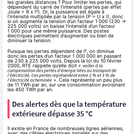
les grandes distances ? Pour limiter les pertes, qui
dépendent du carré de l’intensité (pertes par effet
Joule = R x I²). Or, la puissance est égale à
l’intensité multipliée par la tension (P = U x I), donc
si on augmente la tension d’un facteur 1 000 (230 ->
225 000 volts) on baisse l’intensité d’un facteur
1 000 pour une même puissance. Des postes
électriques permettent d’augmenter ou bien de
diminuer la tension.
Puisque les pertes dépendent de I², on diminue
donc les pertes d’un facteur 1 000 000 en passant
de 230 à 225 000 volts. Depuis la loi du 10 février
2000, RTE rappelle qu’elle doit «
veiller à la
compensation des pertes d’énergie liées au transport de
l’électricité. Ces pertes représentent entre 2 % et 3 % de
l’électricité acheminée
». Cela représente
un peu plus
de 11 TWh par an
, sur une consommation avoisinant
les 450 TWh par an.
Des alertes dès que la température
extérieure dépasse 35 °C
Il existe en France de nombreuses lignes aériennes,
avec des câbles électriques installés sur des