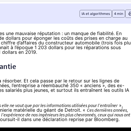
IA et algorithmes
4 min
es une mauvaise réputation : un manque de fiabilité. En
 de dollars pour éponger les coûts des prises en charge au
 chiffre d’affaires du constructeur automobile (trois fois plu
nnait
à l’époque 1 203 dollars pour les réparations sous
 dollars en 2019.
antie
résorber. Et cela passe par le retour sur les lignes de
nées, l’entreprise a réembauché 350 « anciens », des ex-
s salariés plus jeunes, et surtout ils entraînent les
outils IA
s elle ne vaut que par les informations utilisées pour l’entraîner
»,
nierie matérielle du géant de Detroit. «
Ces dernières années,
 l’expérience de nos ingénieurs les plus chevronnés, ceux qui nous ont
oursuit-il dans une déclaration reprise par
Bloo
mberg
.