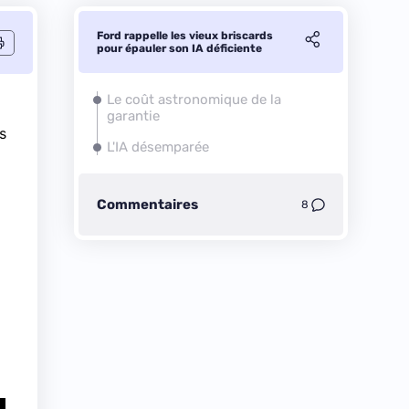
Ford rappelle les vieux briscards
pour épauler son IA déficiente
Le coût astronomique de la
garantie
s
L'IA désemparée
Commentaires
8