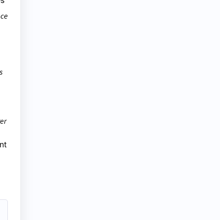
és
èce
s
rer
nt