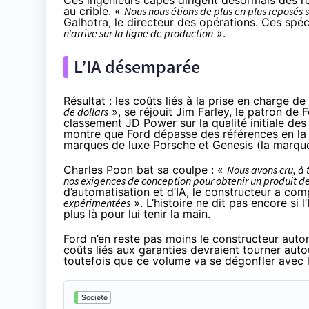
Ces ingénieurs capés dirigent désormais des r
au crible. «
Nous nous étions de plus en plus reposés 
Galhotra, le directeur des opérations. Ces spéc
n’arrive sur la ligne de production
».
L’IA désemparée
Résultat : les coûts liés à la prise en charge d
de dollars
», se réjouit Jim Farley, le patron de 
classement JD Power sur la qualité initiale des 
montre que Ford
dépasse
des références en la 
marques de luxe Porsche et Genesis (la marqu
Charles Poon bat sa coulpe : «
Nous avons cru, à to
nos exigences de conception pour obtenir un produit d
d’automatisation et d’IA, le constructeur a compr
expérimentées
». L’histoire ne dit pas encore si 
plus là pour lui tenir la main.
Ford n’en reste pas moins le constructeur auto
coûts liés aux garanties devraient tourner auto
toutefois que ce volume va se dégonfler avec
Société