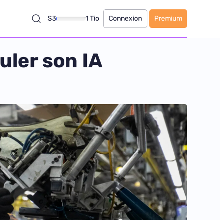
S3
1 Tio
Connexion
Premium
uler son IA