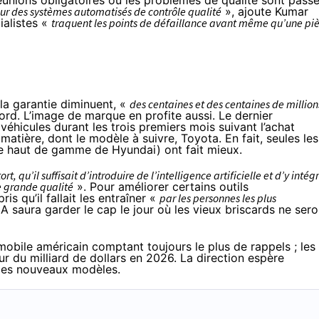
éunions obligatoires où les problèmes de qualité sont pass
sur des systèmes automatisés de contrôle qualité
», ajoute Kumar
ialistes «
traquent les points de défaillance avant même qu’une pi
e la garantie diminuent, «
des centaines et des centaines de million
Ford. L’image de marque en profite aussi. Le dernier
véhicules durant les trois premiers mois suivant l’achat
matière, dont le modèle à suivre, Toyota. En fait, seules les
e haut de gamme de Hyundai) ont fait mieux.
rt, qu’il suffisait d’introduire de l’intelligence artificielle et d’y intég
e grande qualité
». Pour améliorer certains outils
is qu’il fallait les entraîner «
par les personnes les plus
l’IA saura garder le cap le jour où les vieux briscards ne sero
mobile américain comptant toujours le plus de rappels ; les
ur du milliard de dollars en 2026. La direction espère
 les nouveaux modèles.