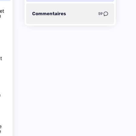
et
Commentaires
59
n
t
a
e
e