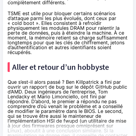
complètement différents.
TSME est utile pour bloquer certains scénarios
d’attaque parmi les plus évolués, dont ceux par
« cold boot ». Elles consistent à refroidir
physiquement les modules DRAM pour ralentir la
perte de données, puis à éteindre la machine. À ce
moment, la mémoire retient sa charge suffisamment
longtemps pour que les clés de chiffrement, jetons
d’authentification et autres identifiants soient
récupérés.
Aller et retour d’un hobbyste
Que s’est-il alors passé ? Ben Killpatrick a fini par
ouvrir un rapport de bug sur le dépôt GitHub public
d’AMD. Deux ingénieurs de l’entreprise, Tom
Lendacky et Mario Limonciello, ont fini par
répondre. D’abord, le premier a répondu ne pas
comprendre d’où venait le problème et a conseillé
de modifier le paramètre dans le BIOS. Le second,
qui se trouve être aussi le mainteneur de
l’implémentation HSI de fwupd (un utilitaire de mise
à jour des firmwares presque omniprésent sur
Linux), aboutit à une conclusion similaire. Si la
manipulation ne donne rien, il conseille de contacter