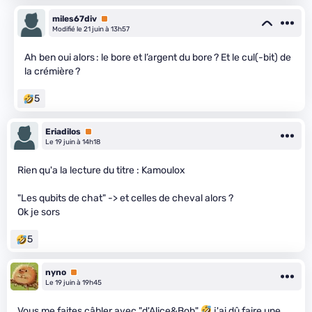
miles67div
Premium
Modifié le 21 juin à 13h57
Ah ben oui alors : le bore et l’argent du bore ? Et le cul(-bit) de
la crémière ?
5
Eriadilos
Premium
Le 19 juin à 14h18
Rien qu'a la lecture du titre : Kamoulox
"Les qubits de chat" -> et celles de cheval alors ?
Ok je sors
5
nyno
Premium
Le 19 juin à 19h45
Vous me faites câbler avec "d'Alice&Bob"
j'ai dû faire une