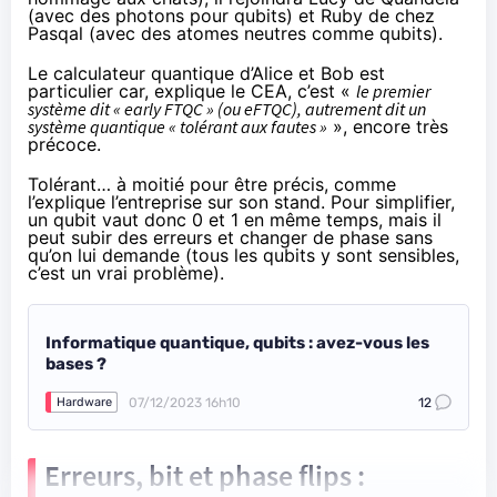
(avec des photons pour qubits) et Ruby de chez
Pasqal (avec des atomes neutres comme qubits).
Le calculateur quantique d’Alice et Bob est
particulier car, explique le CEA, c’est «
le premier
système dit « early FTQC » (ou eFTQC), autrement dit un
système quantique « tolérant aux fautes »
», encore très
précoce.
Tolérant… à moitié pour être précis, comme
l’explique l’entreprise sur son stand. Pour simplifier,
un qubit
vaut donc 0 et 1 en même temps, mais il
peut subir des erreurs et changer de phase sans
qu’on lui demande (tous les qubits y sont sensibles,
c’est un vrai problème).
Informatique quantique, qubits : avez-vous les
bases ?
07/12/2023 16h10
12
Hardware
Erreurs, bit et phase flips :